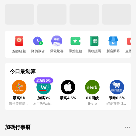
點數紅包
降價激省
爆殺驚喜
賺點任務
購物護照
新店開幕
直播大
今日最划算
全站85折
最高5%
加碼3%
最高4.5%
6%回饋
限時0.5%
康是美網購eShop
屈臣氏Watsons
iHerb
蝦皮直營_3C家電館
加碼行事曆