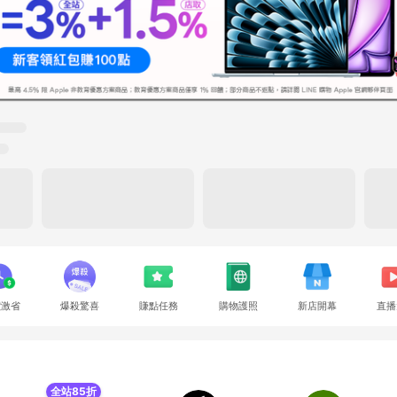
價激省
爆殺驚喜
賺點任務
購物護照
新店開幕
直播
全站85折