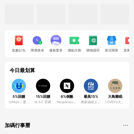
點數紅包
降價激省
爆殺驚喜
賺點任務
購物護照
新店開幕
直播大
今日最划算
5%回饋
15%回饋
6%倒數
最高15%
大島樂眠
UrMart｜運動吃蛋白｜早餐吃麥片
M.A.C 官網
Nespresso 膠囊咖啡機官方網站
萬家福線上購物
LOVEFU大島樂眠
加碼行事曆