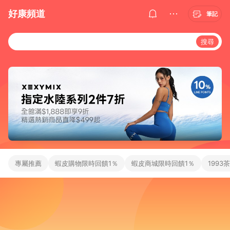
好康頻道
筆記
搜尋
專屬推薦
蝦皮購物限時回饋1％
蝦皮商城限時回饋1％
1993