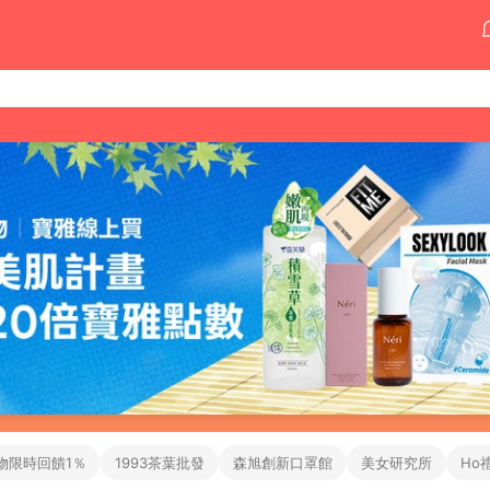
物限時回饋1％
1993茶葉批發
森旭創新口罩館
美女研究所
Ho