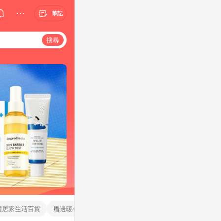
筆記
搜尋
禮居家生活百貨
厝邊暖心百貨屋
AEGARD 3C居家生活館
墨趣文具