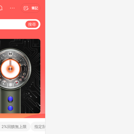
筆記
搜尋
品 2%回饋無上限
指定刮鬍刀送15%
1993茶葉批發
森旭創新口罩館