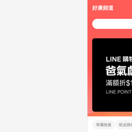
好康頻道
專屬推薦
蝦皮購