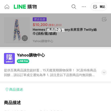
筆記
歷史低價
$10,200
(降$1,200)
Hermes 愛馬仕 Odyssey未來世界 Twilly絲
商品已停售
巾(淡粉/藍/硫磺)
Yahoo購物中心
Yahoo購物中心
提供百萬商品讓您超好逛，15天鑑賞期購物保障！ 3C及特殊商品
回饋，請以訂單成立通知為準 1. 請注意以下品類商品均無回饋：
-Apple相關商品/手機/票券/儲值金/虛擬點數 -黃金 (金幣 / 金條
/ 金元寶 /立體黃金 / 黃金擺飾 /黃金條塊) [2023/2/10起適用] -
電玩/遊戲/相機/單眼/鏡頭/拍立得 [2024/6/1起適用] -內接硬
商品描述
碟、外接硬碟、主機板/顯示卡[2026/5/18起適用] 2. 以下訂單將
不符合導購資格，亦不得使用點數紅包： - 點擊Yahoo奇摩APP
商品描述
的購回饋活動享Yahoo超贈點回饋者 - 購物中心商店之商品：商
品賣場中有標示「商店」及顯示商店名稱者(指定活動店家除外)