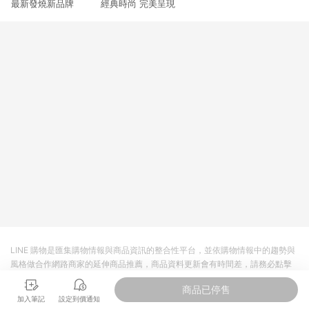
最新發燒新品牌 經典時尚 完美呈現
3. 訂單回饋金額將扣除運費/購物金/超贈點/福利金/紅利折抵/折
價券等虛擬貨幣折抵 4. 大宗採購或批發轉賣不具回饋資格： 如
有相關事證認定您為大宗採購、批發轉賣而非最終消費使用者，
相關認定以Yahoo購物中心之認定為準
LINE 購物是匯集購物情報與商品資訊的整合性平台，並依購物情報中的趨勢與
風格做合作網路商家的延伸商品推薦，商品資料更新會有時間差，請務必點擊
商品至各合作網路商家，確認現售價與購物條件，一切資訊以合作廠商網頁為
商品已停售
準。
加入筆記
設定到價通知