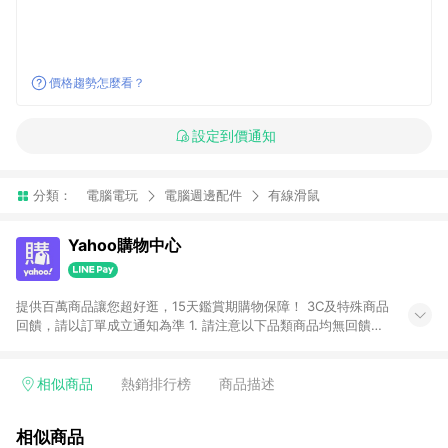
價格趨勢怎麼看？
設定到價通知
分類：
電腦電玩
電腦週邊配件
有線滑鼠
Yahoo購物中心
提供百萬商品讓您超好逛，15天鑑賞期購物保障！ 3C及特殊商品
回饋，請以訂單成立通知為準 1. 請注意以下品類商品均無回饋：
-Apple相關商品/手機/票券/儲值金/虛擬點數 -黃金 (金幣 / 金條
/ 金元寶 /立體黃金 / 黃金擺飾 /黃金條塊) [2023/2/10起適用] -
電玩/遊戲/相機/單眼/鏡頭/拍立得 [2024/6/1起適用] -內接硬
相似商品
熱銷排行榜
商品描述
碟、外接硬碟、主機板/顯示卡[2026/5/18起適用] 2. 以下訂單將
不符合導購資格，亦不得使用點數紅包： - 點擊Yahoo奇摩APP
相似商品
的購回饋活動享Yahoo超贈點回饋者 - 購物中心商店之商品：商