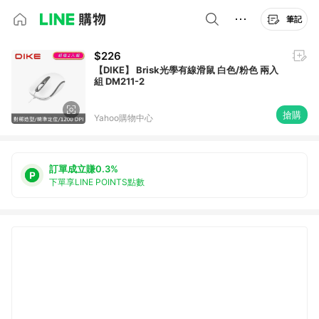
筆記
$226
【DIKE】 Brisk光學有線滑鼠 白色/粉色 兩入
組 DM211-2
搶購
Yahoo購物中心
訂單成立賺0.3%
下單享LINE POINTS點數