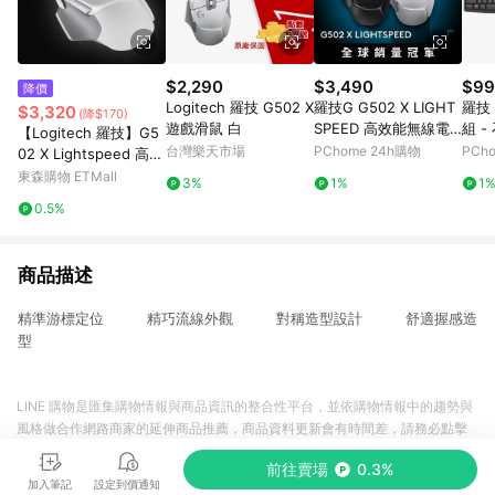
$2,290
$3,490
$99
降價
Logitech 羅技 G502 X
羅技G G502 X LIGHT
羅技 
$3,320
(降$170)
遊戲滑鼠 白
SPEED 高效能無線電
組 -
【Logitech 羅技】G5
競滑鼠-白
台灣樂天市場
PChome 24h購物
PCh
02 X Lightspeed 高效
能無線電競滑鼠 白色
東森購物 ETMall
3%
1%
1
0.5%
商品描述
精準游標定位 精巧流線外觀 對稱造型設計 舒適握感造
型
LINE 購物是匯集購物情報與商品資訊的整合性平台，並依購物情報中的趨勢與
風格做合作網路商家的延伸商品推薦，商品資料更新會有時間差，請務必點擊
商品至各合作網路商家，確認現售價與購物條件，一切資訊以合作廠商網頁為
前往賣場
0.3%
準。
加入筆記
設定到價通知