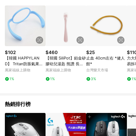
品賣場中有標示「商店」及顯示商店名稱者(指定活動店家除外)
3. 訂單回饋金額將扣除運費/購物金/超贈點/福利金/紅利折抵/折
價券等虛擬貨幣折抵 4. 大宗採購或批發轉賣不具回饋資格： 如
有相關事證認定您為大宗採購、批發轉賣而非最終消費使用者，
相關認定以Yahoo購物中心之認定為準
$102
$460
$25
$11
【韓國 HAPPYLAN
【韓國 SiliPot】鉑金矽
止血 40cm左右 *健人
力大牌
D】 Tritan防脹氣果汁
膠幼兒湯匙 熊讚 長頸
館*
易拆
杯【把手】通用200/2
鹿 附保存盒(可熱水消
(多色
萬家福線上購物
萬家福線上購物
台灣樂天市場
萬家
80/350ML
毒 防摔 仿奶嘴頭)兒童
1%
1%
3%
1
湯匙 餵食湯匙)
熱銷排行榜