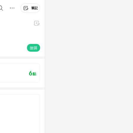
筆記
搶購
6
點