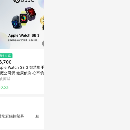
限時加碼
限時加碼
降價
6,700
$16,850
$499
(降$90
pple Watch SE 3 智慧型手錶
《 Garmin 智能手錶 GPS 可通話
IS愛思 SW-
廠公司貨 健康偵測 心率偵測
》Venu 4 45mm 多功能 智慧腕
心率/血氧測量
動手錶 蘋果手錶 二手品 US3C
錶 運動手錶 健康監測 智慧通知
芽通話 睡眠
皮商城
蝦皮購物
台灣樂天市場
0.5%
5.2%
3%
0吋炫彩觸控螢幕 精