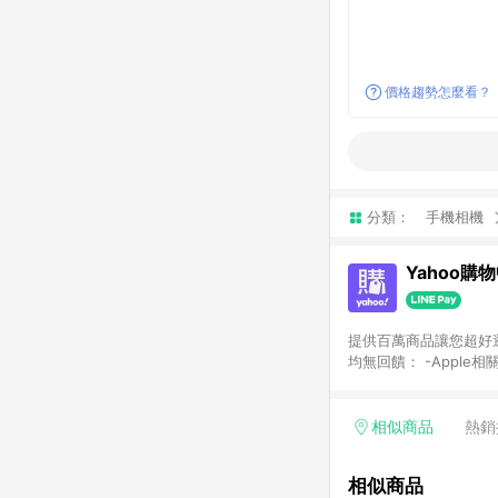
價格趨勢怎麼看？
分類：
手機相機
Yahoo購
提供百萬商品讓您超好逛，15
均無回饋： -Apple相
塊) [2023/2/10起適用] -電玩/遊戲/相機/單眼/鏡頭/拍立得 [2024/6/1起適用] -內接硬碟、外接硬碟、主機板/顯示卡
[2026/5/18起適用
Yahoo超贈點回饋者
相似商品
熱銷
單回饋金額將扣除運費/
格： 如有相關事證認
相似商品