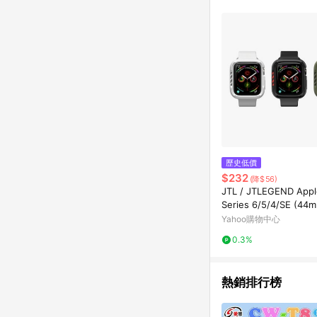
歷史低價
$232
(降$56)
JTL / JTLEGEND Appl
Series 6/5/4/SE (44
kRim 防摔保護殼
Yahoo購物中心
0.3%
熱銷排行榜