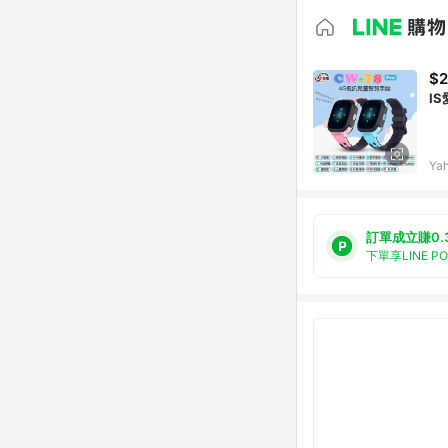
$2
I
Ya
訂單成立賺0.
下單享LINE P