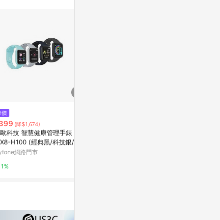
$1,390
$5,999
降價
Apple Watch9/8/7/6/5/4/SE透
myFirst F
399
(降$1,674)
氣防震一體成形軍規錶帶40-45
神腦生活
歐科技 智慧健康管理手錶 CM
mm
亞洲跨境設計購物平台 Pinkoi
-X8-H100 (經典黑/科技銀/寶
1%
藍)寶石藍
yfone網路門市
1%
1%