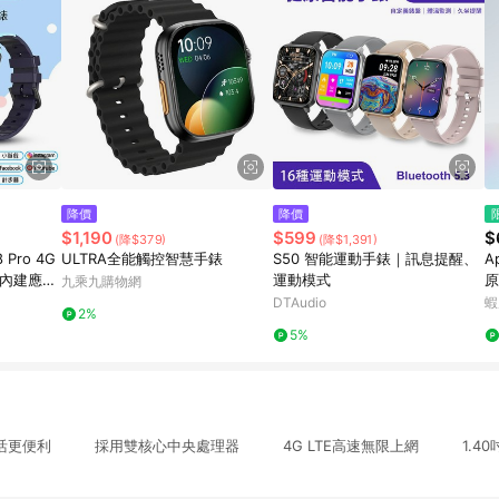
降價
降價
$1,190
$599
$
(降$379)
(降$1,391)
Pro 4G
ULTRA全能觸控智慧手錶
S50 智能運動手錶｜訊息提醒、
A
 內建應用
運動模式
原
九乘九購物網
繁體中文版
運
DTAudio
蝦
2%
語音
5%
讓生活更便利 採用雙核心中央處理器 4G LTE高速無限上網 1.4