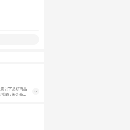
黃金擺飾 /黃金條
的購回饋活動享
除外) 3. 訂
轉賣不具回饋資
認定為準