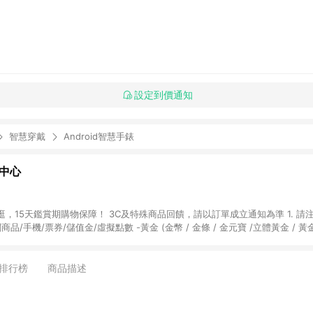
設定到價通知
智慧穿戴
Android智慧手錶
物中心
天鑑賞期購物保障！ 3C及特殊商品回饋，請以訂單成立通知為準 1. 請注意以下品類商品
關商品/手機/票券/儲值金/虛擬點數 -黃金 (金幣 / 金條 / 金元寶 /立體黃金 / 
] 2. 以下訂單將不符合導購資格，亦不得使用點數紅包： - 點擊Yahoo奇摩APP
 - 購物中心商店之商品：商品賣場中有標示「商店」及顯示商店名稱者(指定活動店家
排行榜
商品描述
購物金/超贈點/福利金/紅利折抵/折價券等虛擬貨幣折抵 4. 大宗採購或批發
定您為大宗採購、批發轉賣而非最終消費使用者，相關認定以Yahoo購物中心之