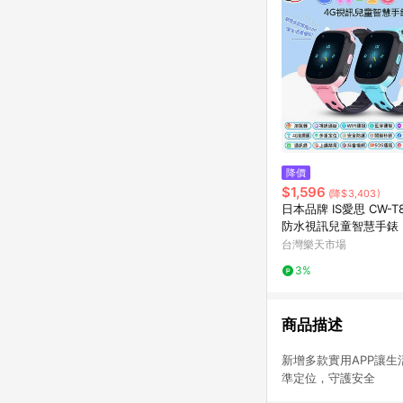
降價
$1,596
(降$3,403)
日本品牌 IS愛思 CW-T8 
防水視訊兒童智慧手錶
商城 IP67防水 台灣
台灣樂天市場
可插電話卡 VoLTE新
3%
商品描述
新增多款實用APP
準定位，守護安全