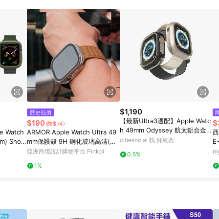
$1,190
歷史低價
【最新Ultra3適配】Apple Watc
$190
$
(降$74)
h 49mm Odyssey 航太鋁合金手
e Watch
ARMOR Apple Watch Ultra 49
西
錶保護殼 午夜黑-橘色按鍵
citiesocial 找 好東西
mm) Shoc
mm保護殼 9H 鋼化玻璃高清(瑕
E
疵出清)
石
亞洲跨境設計購物平台 Pinkoi
m
0.5%
1%