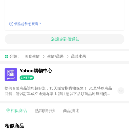
價格趨勢怎麼看？
設定到價通知
分類：
美食生鮮
生鮮/蔬果
蔬菜水果
Yahoo購物中心
提供百萬商品讓您超好逛，15天鑑賞期購物保障！ 3C及特殊商品
回饋，請以訂單成立通知為準 1. 請注意以下品類商品均無回饋：
-Apple相關商品/手機/票券/儲值金/虛擬點數 -黃金 (金幣 / 金條
/ 金元寶 /立體黃金 / 黃金擺飾 /黃金條塊) [2023/2/10起適用] -
電玩/遊戲/相機/單眼/鏡頭/拍立得 [2024/6/1起適用] -內接硬
相似商品
熱銷排行榜
商品描述
碟、外接硬碟、主機板/顯示卡[2026/5/18起適用] 2. 以下訂單將
不符合導購資格，亦不得使用點數紅包： - 點擊Yahoo奇摩APP
相似商品
的購回饋活動享Yahoo超贈點回饋者 - 購物中心商店之商品：商