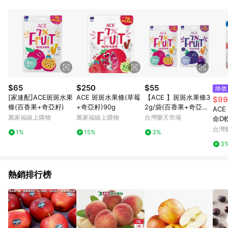
品賣場中有標示「商店」及顯示商店名稱者(指定活動店家除外)
3. 訂單回饋金額將扣除運費/購物金/超贈點/福利金/紅利折抵/折
價券等虛擬貨幣折抵 4. 大宗採購或批發轉賣不具回饋資格： 如
有相關事證認定您為大宗採購、批發轉賣而非最終消費使用者，
相關認定以Yahoo購物中心之認定為準
$65
$250
$55
降價
[家速配]ACE斑斑水果
ACE 斑斑水果條(草莓
【ACE 】斑斑水果條3
$99
條(百香果+奇亞籽)
+奇亞籽)90g
2g/袋(百香果+奇亞籽/
ACE
黑醋栗+奇亞籽) 水果
萬家福線上購物
萬家福線上購物
台灣樂天市場
命D
條 果凍條 兒童果凍
4顆/
台灣
1%
15%
3%
約店
3
熱銷排行榜