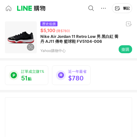
筆記
歷史低價
$5,100
(降$780)
Nike Air Jordan 11 Retro Low 男 黑白紅 喬
丹 AJ11 傳奇 籃球鞋 FV5104-006
搶購
Yahoo購物中心
訂單成立賺1%
近一年最省
51
$780
點