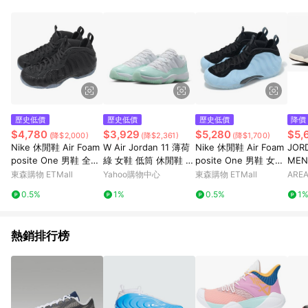
品賣場中有標示「商店」及顯示商店名稱者(指定活動店家除外)
3. 訂單回饋金額將扣除運費/購物金/超贈點/福利金/紅利折抵/折
價券等虛擬貨幣折抵 4. 大宗採購或批發轉賣不具回饋資格： 如
有相關事證認定您為大宗採購、批發轉賣而非最終消費使用者，
相關認定以Yahoo購物中心之認定為準
歷史低價
歷史低價
歷史低價
降價
$4,780
$3,929
$5,280
$5,
(降$2,000)
(降$2,361)
(降$1,700)
Nike 休閒鞋 Air Foam
W Air Jordan 11 薄荷
Nike 休閒鞋 Air Foam
JOR
posite One 男鞋 全碳
綠 女鞋 低筒 休閒鞋 運
posite One 男鞋 女鞋
MEN
纖維紋路 黑 太空鞋 果
動鞋 女鞋 AH7860-10
太空鞋 黑 藍 HJ6014-
東森購物 ETMall
Yahoo購物中心
東森購物 ETMall
AREA
凍底 HF2902-002
3
400
0.5%
1%
0.5%
1
熱銷排行榜