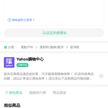
價格趨勢怎麼看？
設定到價通知
分類：
運動戶外
運動鞋/服飾/配件
籃球鞋
Yahoo購物中心
提供百萬商品讓您超好逛，15天鑑賞期購物保障！ 3C及特殊商品
回饋，請以訂單成立通知為準 1. 請注意以下品類商品均無回饋：
-Apple相關商品/手機/票券/儲值金/虛擬點數 -黃金 (金幣 / 金條
/ 金元寶 /立體黃金 / 黃金擺飾 /黃金條塊) [2023/2/10起適用] -
電玩/遊戲/相機/單眼/鏡頭/拍立得 [2024/6/1起適用] -內接硬
相似商品
熱銷排行榜
商品描述
碟、外接硬碟、主機板/顯示卡[2026/5/18起適用] 2. 以下訂單將
不符合導購資格，亦不得使用點數紅包： - 點擊Yahoo奇摩APP
相似商品
的購回饋活動享Yahoo超贈點回饋者 - 購物中心商店之商品：商