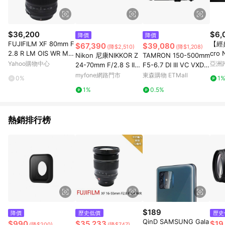
$36,200
$6,
降價
降價
FUJIFILM XF 80mm F
【經典
$67,390
$39,080
(降$2,510)
(降$1,208)
2.8 R LM OIS WR Mac
cro 
Nikon 尼康NIKKOR Z
TAMRON 150-500mm
ro鏡頭/公司貨
(19
Yahoo購物中心
亞洲
24-70mm F/2.8 S II
F5-6.7 DI III VC VXD
Pinko
恆定光圈標準變焦鏡 平
A057 騰龍 公司貨 FO
myfone網路門市
東森購物 ETMall
0%
1
輸
R FUJIFILM X 接環
1%
0.5%
熱銷排行榜
$189
降價
歷史低價
歷史
QinD SAMSUNG Gala
$990
$35,233
$19
(降$200)
(降$747)