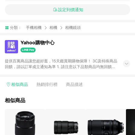
設定到價通知
分類：
手機相機
相機
相機鏡頭
Yahoo購物中心
提供百萬商品讓您超好逛，15天鑑賞期購物保障！ 3C及特殊商品
回饋，請以訂單成立通知為準 1. 請注意以下品類商品均無回饋：
-Apple相關商品/手機/票券/儲值金/虛擬點數 -黃金 (金幣 / 金條
/ 金元寶 /立體黃金 / 黃金擺飾 /黃金條塊) [2023/2/10起適用] -
電玩/遊戲/相機/單眼/鏡頭/拍立得 [2024/6/1起適用] -內接硬
相似商品
熱銷排行榜
商品描述
碟、外接硬碟、主機板/顯示卡[2026/5/18起適用] 2. 以下訂單將
不符合導購資格，亦不得使用點數紅包： - 點擊Yahoo奇摩APP
相似商品
的購回饋活動享Yahoo超贈點回饋者 - 購物中心商店之商品：商
品賣場中有標示「商店」及顯示商店名稱者(指定活動店家除外)
3. 訂單回饋金額將扣除運費/購物金/超贈點/福利金/紅利折抵/折
價券等虛擬貨幣折抵 4. 大宗採購或批發轉賣不具回饋資格： 如
有相關事證認定您為大宗採購、批發轉賣而非最終消費使用者，
相關認定以Yahoo購物中心之認定為準