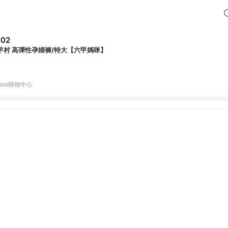
302
甲村 高彈性孕婦褲/特大【六甲媽咪】
hoo購物中心