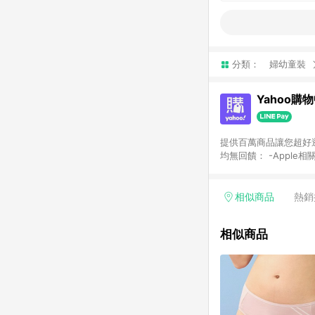
分類：
婦幼童裝
Yahoo購
提供百萬商品讓您超好逛，15
均無回饋： -Apple相
塊) [2023/2/10起適用] -電玩/遊戲/相機/單眼/鏡頭/拍立得 [2024/6/1起適用] -內接硬碟、外接硬碟、主機板/顯示卡
[2026/5/18起適用
Yahoo超贈點回饋者
相似商品
熱銷
單回饋金額將扣除運費/
格： 如有相關事證認
相似商品