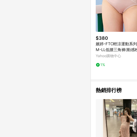
$380
嬪婷-FTC輕涼運動系列
M-LL低腰三角褲(動感
褲-BS3205LU
Yahoo購物中心
1%
熱銷排行榜