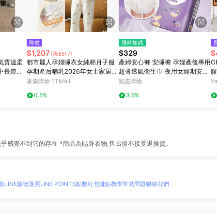
降價
限時加碼
$1,207
$329
$
(降$517)
氣質溫柔
都市麗人孕婦睡衣女純棉月子服
產婦安心褲 安睡褲 孕婦產後專用
O
中長連衣
孕期產后哺乳2026年女士家居服
超薄透氣衛生巾 夜用女經期安心
腹
套裝
褲 舒睡褲 拉拉褲
東森購物 ETMall
蝦皮購物
Y
0.5%
3.6%
乎感覺不到它的存在 *商品為貼身衣物,售出後不接受退換貨。
動
LINE購物護照
LINE POINTS點數紅包
賺點教學
常見問題
聯絡我們