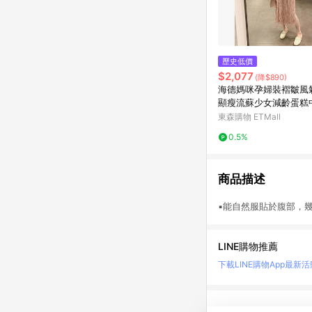
歷史低價
$2,077
(降$890)
海德媽咪孕婦裝褶皺風
顯瘦流蘇少女減齡蛋糕
裙
東森購物 ETMall
0.5%
商品描述
▪能自然服貼於腹部，幾
LINE購物推薦
下載LINE購物App
最新活