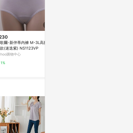
230
$390
$490
歌爾-新伴蒂內褲 M-3L高腰三
akachan honpo - 高腰內褲-淺
ADISI 女
款(迷迭紫) NS1123VP
卡其色
角內褲(中腰) A
XL) 深粉
ahoo購物中心
媽咪愛
Yahoo購物中
1%
0.5%
1%