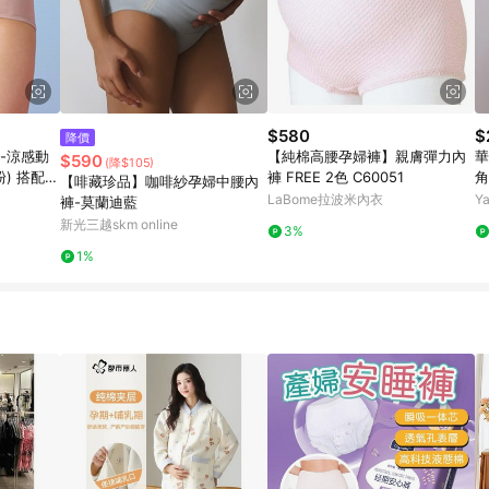
$580
$
降價
-涼感動
【純棉高腰孕婦褲】親膚彈力內
華
$590
(降$105)
粉) 搭配內
褲 FREE 2色 C60051
角
【啡藏珍品】咖啡紗孕婦中腰內
LaBome拉波米內衣
Y
褲-莫蘭迪藍
新光三越skm online
3%
1%