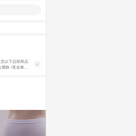
黃金擺飾 /黃金條
的購回饋活動享
除外) 3. 訂
轉賣不具回饋資
認定為準