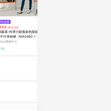
歷史低價
限時加碼
限時加碼
486
$318
$268
(降$398)
B嚴選-特彈力顯瘦刷色開衩包
🔥台灣出貨 孕婦顯瘦連身裙 波點
【台灣出貨】
牛仔孕婦褲《MA0480-》
孕婦裝 夏季新款孕婦裝 波點短袖
夏裝 寬鬆 大
t恤連衣裙 A字裙 百褶裙 外穿孕
方領 高腰長裙
ahoo購物中心
蝦皮購物
蝦皮購物
媽 短袖夏天連身裙
連身長裙 短
1%
13.6%
13.6%