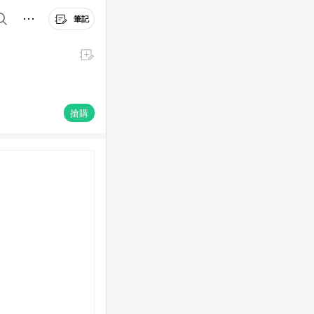
筆記
搶購