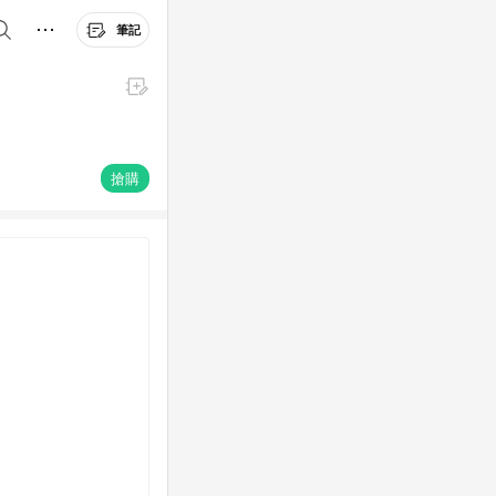
筆記
搶購