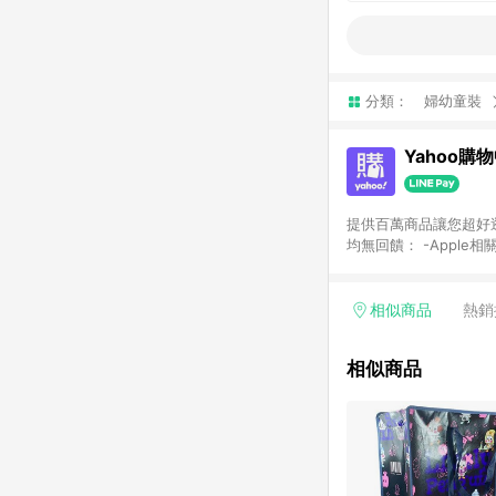
分類：
婦幼童裝
Yahoo購
提供百萬商品讓您超好逛，15
均無回饋： -Apple相
塊) [2023/2/10起適用] -電玩/遊戲/相機/單眼/鏡頭/拍立得 [2024/6/1起適用] -內接硬碟、外接硬碟、主機板/顯示卡
[2026/5/18起適用
Yahoo超贈點回饋者
相似商品
熱銷
單回饋金額將扣除運費/
格： 如有相關事證認
相似商品