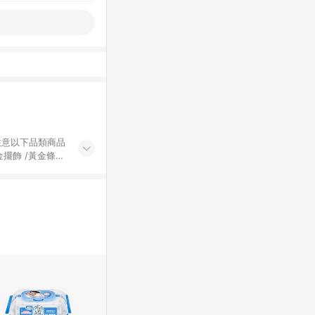
黃金擺飾 /黃金條
的購回饋活動享
除外) 3. 訂
轉賣不具回饋資
認定為準