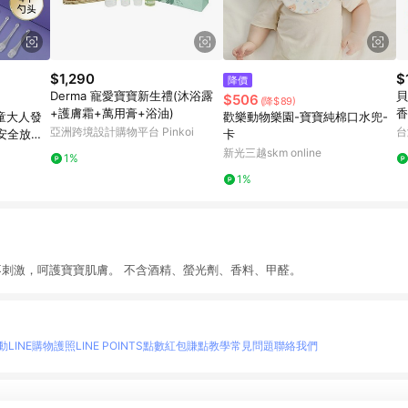
$1,290
$
降價
Derma 寵愛寶寶新生禮(沐浴露
貝
$506
(降$89)
+護膚霜+萬用膏+浴油)
香
兒童大人發
歡樂動物樂園-寶寶純棉口水兜-
亞洲跨境設計購物平台 Pinkoi
台
安全放大
卡
器 矽膠掏
新光三越skm online
1%
清潔棒
1%
不刺激，呵護寶寶肌膚。 不含酒精、螢光劑、香料、甲醛。
動
LINE購物護照
LINE POINTS點數紅包
賺點教學
常見問題
聯絡我們