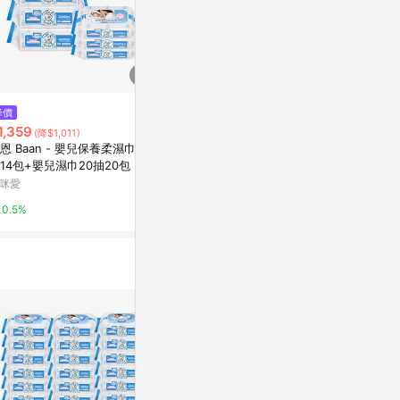
$350
降價
限時加碼
【expo BE
1,359
$14
(降$1,011)
一條根舒緩凝露
恩 Baan - 嬰兒保養柔濕巾-80
台灣現貨秒發汽車皮革保養濕紙
京站i購物Qonli
14包+嬰兒濕巾20抽20包
巾 汽車皮革保養 80抽 座椅保養
皮包保養 汽車皮革清潔 皮革護理
咪愛
蝦皮購物
3%
增亮濕巾 皮鞋 皮衣保養
0.5%
6.4%