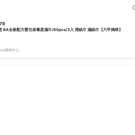
79
恩 BA全新配方嬰兒保養柔濕巾/80pcs/3入 溼紙巾 濕紙巾【六甲媽咪】
hoo購物中心