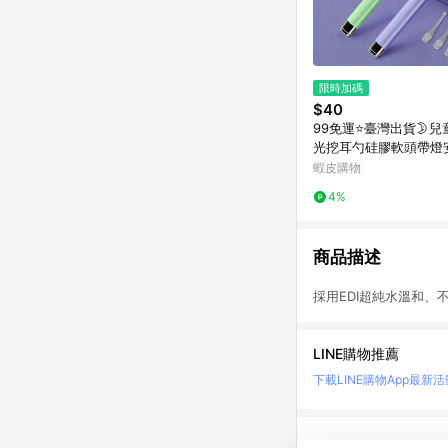
限時加碼
$40
99免運⭐臺灣出貨🌛
光挖耳勺硅膠軟頭帶燈
鏡可視寶寶專用掏耳神
蝦皮購物
耳棒 帶燈挖耳器 耳朵
4%
商品描述
採用EDI超純水溫和、
LINE購物推薦
下載LINE購物App
最新活