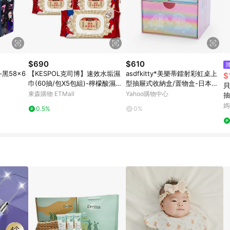
$690
$610
黑58x6
【KESPOL克司博】速效水垢濕
asdfkitty*美樂蒂鐳射彩虹桌上
$
巾(60抽/包X5包組)-檸檬酸濕紙
型抽屜式收納盒/置物盒-日本正
貝
巾
版商品
東森購物 ETMall
Yahoo購物中心
抽
媽
0.5%
0%