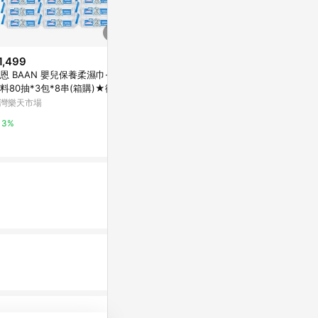
1,499
$104
$1,590
恩 BAAN 嬰兒保養柔濕巾-無
嬌娃 涼性爽身粉(300g)【愛買】
Derma 丹
料80抽*3包*8串(箱購)★衛立
禮
Yahoo購物中心
兒生活館★
灣樂天市場
YODEE 優迪
0%
3%
2%