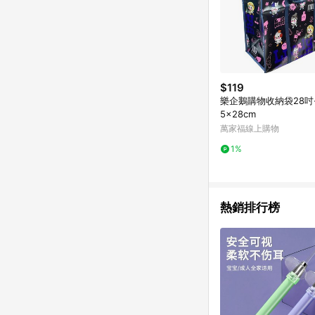
$119
樂企鵝購物收納袋28吋-
5x28cm
萬家福線上購物
1%
熱銷排行榜