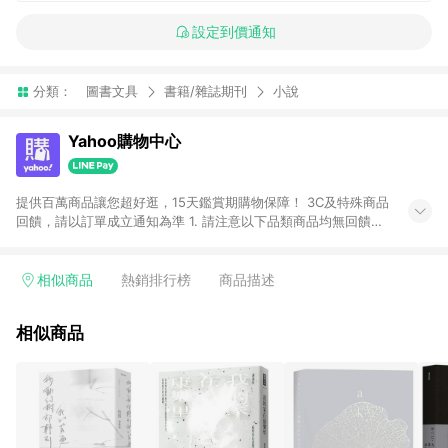
設定到價通知
分類：
圖書文具
書籍/雜誌期刊
小說
Yahoo購物中心
提供百萬商品讓您超好逛，15天鑑賞期購物保障！ 3C及特殊商品
回饋，請以訂單成立通知為準 1. 請注意以下品類商品均無回饋：
-Apple相關商品/手機/票券/儲值金/虛擬點數 -黃金 (金幣 / 金條
/ 金元寶 /立體黃金 / 黃金擺飾 /黃金條塊) [2023/2/10起適用] -
電玩/遊戲/相機/單眼/鏡頭/拍立得 [2024/6/1起適用] -內接硬
相似商品
熱銷排行榜
商品描述
碟、外接硬碟、主機板/顯示卡[2026/5/18起適用] 2. 以下訂單將
不符合導購資格，亦不得使用點數紅包： - 點擊Yahoo奇摩APP
相似商品
的購回饋活動享Yahoo超贈點回饋者 - 購物中心商店之商品：商
品賣場中有標示「商店」及顯示商店名稱者(指定活動店家除外)
3. 訂單回饋金額將扣除運費/購物金/超贈點/福利金/紅利折抵/折
價券等虛擬貨幣折抵 4. 大宗採購或批發轉賣不具回饋資格： 如
有相關事證認定您為大宗採購、批發轉賣而非最終消費使用者，
相關認定以Yahoo購物中心之認定為準