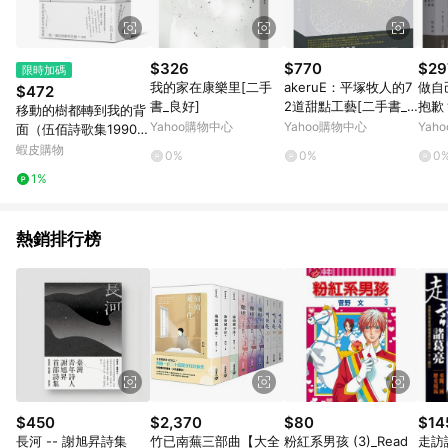
$326
$770
$29
限時加碼
我的家在康樂里[二手
akeruE：平塚牧人的7
做自
$472
書_良好]
2道甜點工藝[二手書_
抱歉
移動的樹都轉到我的背
良好]
Yahoo購物中心
Yahoo購物中心
Yah
面（伍佰詩歌集1990-
2026）【優質新書】
蝦皮購物
0%
0%
0
1%
熱銷排行榜
$450
$2,370
$80
$14
長河 -- 謝旭昇詩集
竹已南蕪三部曲【大全
粉紅系男孩 (3)_Read
走訪