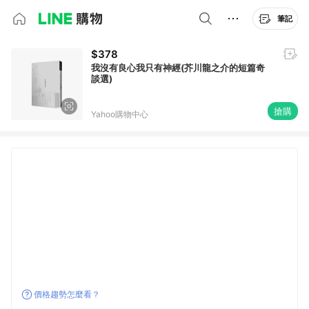
筆記
$378
我沒有良心我只有神經(芥川龍之介的短篇奇
談選)
搶購
Yahoo購物中心
價格趨勢怎麼看？