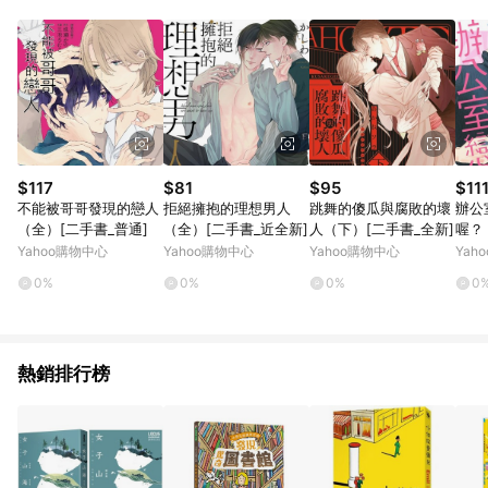
品賣場中有標示「商店」及顯示商店名稱者(指定活動店家除外)
3. 訂單回饋金額將扣除運費/購物金/超贈點/福利金/紅利折抵/折
價券等虛擬貨幣折抵 4. 大宗採購或批發轉賣不具回饋資格： 如
有相關事證認定您為大宗採購、批發轉賣而非最終消費使用者，
相關認定以Yahoo購物中心之認定為準
$117
$81
$95
$11
不能被哥哥發現的戀人
拒絕擁抱的理想男人
跳舞的傻瓜與腐敗的壞
辦公
（全）[二手書_普通]
（全）[二手書_近全新]
人（下）[二手書_全新]
喔？
全新
Yahoo購物中心
Yahoo購物中心
Yahoo購物中心
Yah
0%
0%
0%
0
熱銷排行榜