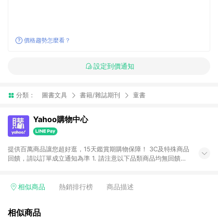
價格趨勢怎麼看？
設定到價通知
分類：
圖書文具
書籍/雜誌期刊
童書
Yahoo購物中心
提供百萬商品讓您超好逛，15天鑑賞期購物保障！ 3C及特殊商品
回饋，請以訂單成立通知為準 1. 請注意以下品類商品均無回饋：
-Apple相關商品/手機/票券/儲值金/虛擬點數 -黃金 (金幣 / 金條
/ 金元寶 /立體黃金 / 黃金擺飾 /黃金條塊) [2023/2/10起適用] -
電玩/遊戲/相機/單眼/鏡頭/拍立得 [2024/6/1起適用] -內接硬
相似商品
熱銷排行榜
商品描述
碟、外接硬碟、主機板/顯示卡[2026/5/18起適用] 2. 以下訂單將
不符合導購資格，亦不得使用點數紅包： - 點擊Yahoo奇摩APP
相似商品
的購回饋活動享Yahoo超贈點回饋者 - 購物中心商店之商品：商