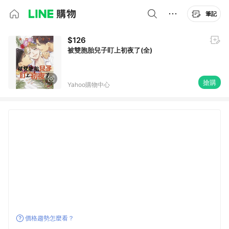
筆記
$126
被雙胞胎兒子盯上初夜了(全)
搶購
Yahoo購物中心
價格趨勢怎麼看？