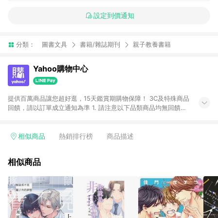
設定到價通知
分類：
圖書文具
書籍/雜誌期刊
親子教養書籍
Yahoo購物中心
提供百萬商品讓您超好逛，15天鑑賞期購物保障！ 3C及特殊商品
回饋，請以訂單成立通知為準 1. 請注意以下品類商品均無回饋：
-Apple相關商品/手機/票券/儲值金/虛擬點數 -黃金 (金幣 / 金條
/ 金元寶 /立體黃金 / 黃金擺飾 /黃金條塊) [2023/2/10起適用] -
電玩/遊戲/相機/單眼/鏡頭/拍立得 [2024/6/1起適用] -內接硬
相似商品
熱銷排行榜
商品描述
碟、外接硬碟、主機板/顯示卡[2026/5/18起適用] 2. 以下訂單將
不符合導購資格，亦不得使用點數紅包： - 點擊Yahoo奇摩APP
相似商品
的購回饋活動享Yahoo超贈點回饋者 - 購物中心商店之商品：商
品賣場中有標示「商店」及顯示商店名稱者(指定活動店家除外)
3. 訂單回饋金額將扣除運費/購物金/超贈點/福利金/紅利折抵/折
價券等虛擬貨幣折抵 4. 大宗採購或批發轉賣不具回饋資格： 如
有相關事證認定您為大宗採購、批發轉賣而非最終消費使用者，
相關認定以Yahoo購物中心之認定為準