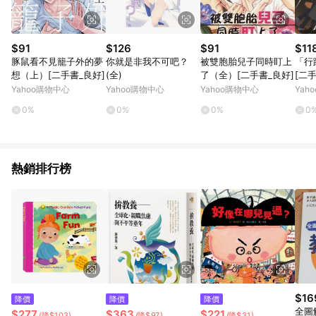
$91
$126
$91
$11
豚鼠看不見籠子外的夢
你就是非我不可吧？
被雙胞胎兒子同時盯上
「行
想（上）[二手書_良好]
(全)
了（全）[二手書_良好]
[二
Yahoo購物中心
Yahoo購物中心
Yahoo購物中心
Yah
0%
0%
0%
0
熱銷排行榜
$16
降價
降價
降價
全圖
$277
$363
$221
(降$103)
(降$97)
(降$31)