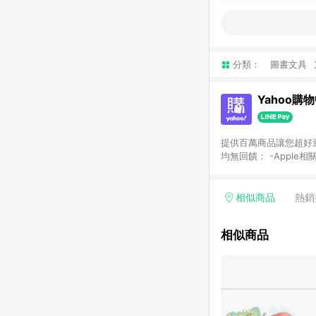
分類：
圖書文具
Yahoo購
提供百萬商品讓您超好逛，15
均無回饋： -Apple相
塊) [2023/2/10起適用] -電玩/遊戲/相機/單眼/鏡頭/拍立得 [2024/6/1起適用] -內接硬碟、外接硬碟、主機板/顯示卡
[2026/5/18起適用
Yahoo超贈點回饋者
相似商品
熱銷
單回饋金額將扣除運費/
格： 如有相關事證認
相似商品