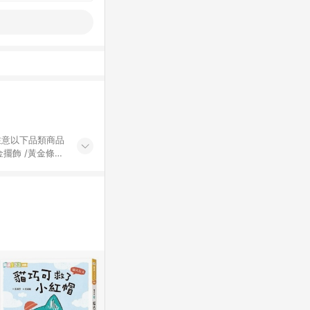
黃金擺飾 /黃金條
的購回饋活動享
除外) 3. 訂
轉賣不具回饋資
認定為準