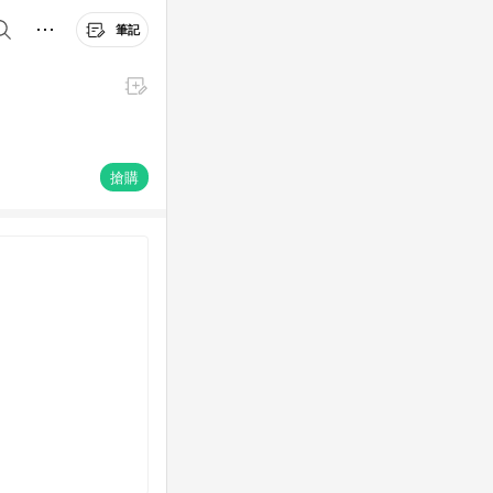
筆記
搶購