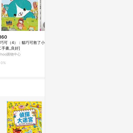
160
降價
限時加碼
巧可（4）：貓巧可救了小紅帽
$221
$250
(降$99)
二手書_良好]
立體繪本世界童話-小木偶
上人(Y90-
ahoo購物中心
帽、長髮姑娘
媽咪愛
台灣樂天市場
0%
0.5%
5%