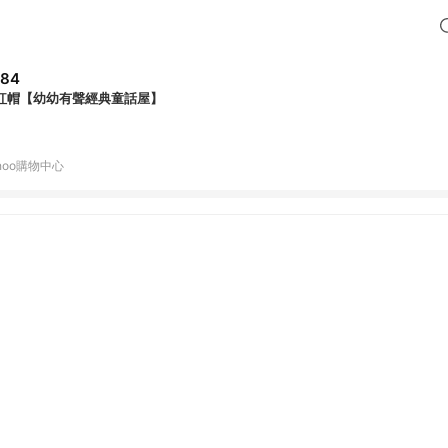
284
紅帽【幼幼有聲經典童話屋】
hoo購物中心