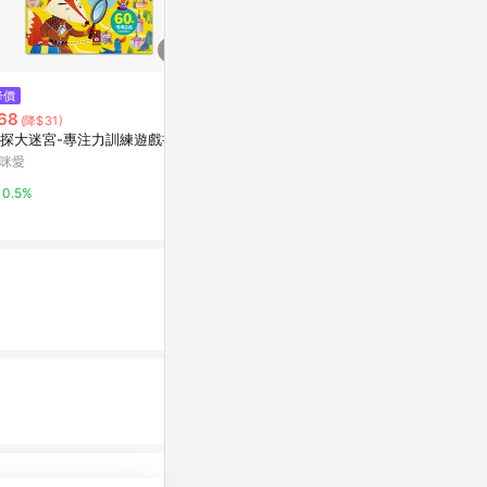
$191
降價
降價
閱讀筆記（2）：傳聲筒[二手書_
68
$412
(降$31)
(降$83)
普通]
探大迷宮-專注力訓練遊戲書
全方位華語精進讀
Yahoo購物中心
te Chinese 
咪愛
康是美網購eSh
0%
0.5%
0%