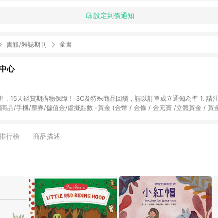
設定到價通知
書籍/雜誌期刊
童書
物中心
天鑑賞期購物保障！ 3C及特殊商品回饋，請以訂單成立通知為準 1. 請注意以下品類商品
關商品/手機/票券/儲值金/虛擬點數 -黃金 (金幣 / 金條 / 金元寶 /立體黃金 / 
] 2. 以下訂單將不符合導購資格，亦不得使用點數紅包： - 點擊Yahoo奇摩APP
 - 購物中心商店之商品：商品賣場中有標示「商店」及顯示商店名稱者(指定活動店家
排行榜
商品描述
購物金/超贈點/福利金/紅利折抵/折價券等虛擬貨幣折抵 4. 大宗採購或批發
定您為大宗採購、批發轉賣而非最終消費使用者，相關認定以Yahoo購物中心之