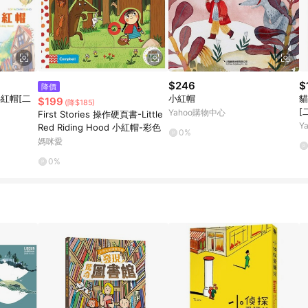
$246
$
降價
小紅帽[二
小紅帽
貓
$199
(降$185)
[
Yahoo購物中心
First Stories 操作硬頁書-Little
Y
Red Riding Hood 小紅帽-彩色
0%
媽咪愛
0%