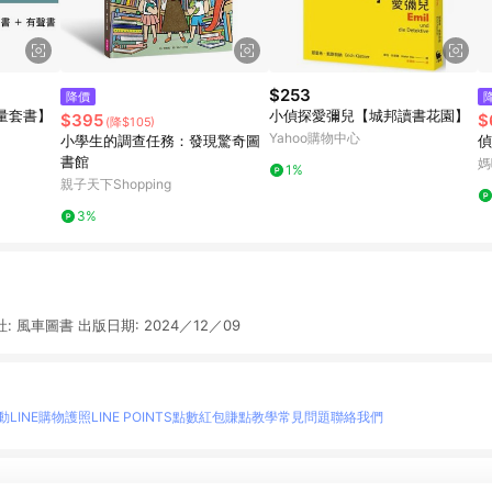
$253
降價
量套書】
小偵探愛彌兒【城邦讀書花園】
$395
$
(降$105)
Yahoo購物中心
小學生的調查任務：發現驚奇圖
偵
書館
媽
1%
親子天下Shopping
3%
: 風車圖書 出版日期: 2024／12／09
動
LINE購物護照
LINE POINTS點數紅包
賺點教學
常見問題
聯絡我們