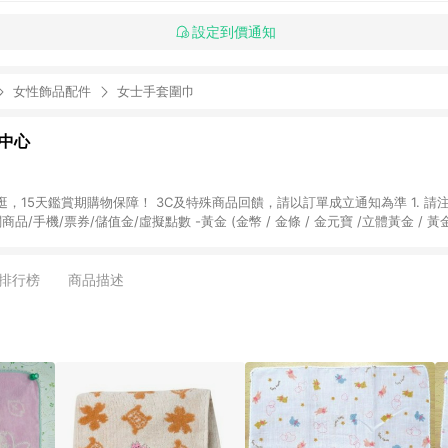
設定到價通知
女性飾品配件
女士手套圍巾
物中心
天鑑賞期購物保障！ 3C及特殊商品回饋，請以訂單成立通知為準 1. 請注意以下品類商品
關商品/手機/票券/儲值金/虛擬點數 -黃金 (金幣 / 金條 / 金元寶 /立體黃金 / 
] 2. 以下訂單將不符合導購資格，亦不得使用點數紅包： - 點擊Yahoo奇摩APP
 - 購物中心商店之商品：商品賣場中有標示「商店」及顯示商店名稱者(指定活動店家
排行榜
商品描述
購物金/超贈點/福利金/紅利折抵/折價券等虛擬貨幣折抵 4. 大宗採購或批發
定您為大宗採購、批發轉賣而非最終消費使用者，相關認定以Yahoo購物中心之