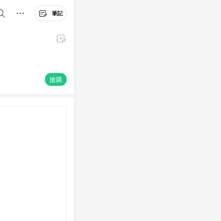
筆記
搶購