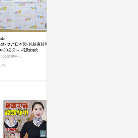
55
$499
$399
sdfkitty*日本製-純棉麻紗手帕-
【震撼精品百貨】Hello Kitty 凱
【震撼精品百貨】H
0*30公分-小花動物款
蒂貓~絲巾~kitty頭正方格黃邊*4
蒂貓~大方巾
0071
ahoo購物中心
Yahoo購物中心
Yahoo購物中
0%
0%
0%