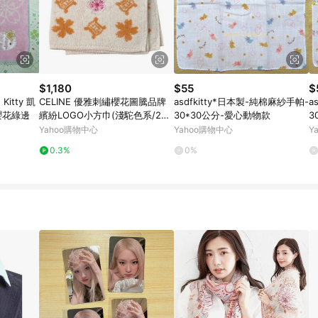
$1,180
$55
$
itty 凱
CELINE 優雅刺繡櫻花圖騰品牌
asdfkitty*日本製-純棉麻紗手帕-
a
櫻花綠邊
繽紛LOGO小方巾(淺駝色系/26C
30*30公分-愛心動物款
3
M)
Yahoo購物中心
Yahoo購物中心
Y
0.3%
0%