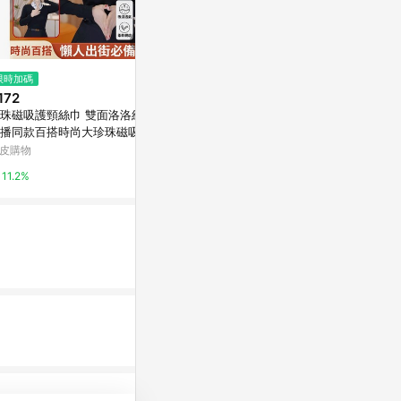
$29,800
限時加碼
限時加碼
Louis Vuitton Essential Mono
172
$39
gram圖案羊毛圍巾(黑色)M7785
珠磁吸護頸絲巾 雙面洛洛絲巾
桃園出貨✨戶
3
Yahoo購物中心
播同款百搭時尚大珍珠磁吸扣
能魔術頭巾徒
護頸 磁扣三角巾絲巾圍巾
舞手腕圍巾
皮購物
蝦皮購物
0.3%
11.2%
4%