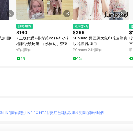
限時加碼
限時加碼
$160
$399
$
真絲圍巾
⭐正版代購⭐朴彩英Rose肉小卡
Sunlead 異國風大象印花圖騰寬
珍
檯曆後續周邊 白紗神女手套肉 水
版薄披肩/圍巾
直
晶頭帘肉 摸頭肉 BLACKPINK
女
蝦皮購物
PChome 24h購物
蝦
1%
1%
動
LINE購物護照
LINE POINTS點數紅包
賺點教學
常見問題
聯絡我們