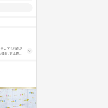
黃金擺飾 /黃金條
的購回饋活動享
除外) 3. 訂
轉賣不具回饋資
認定為準