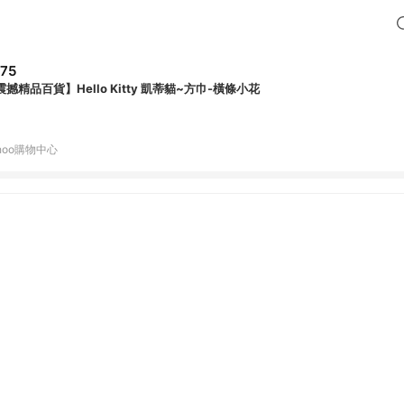
75
震撼精品百貨】Hello Kitty 凱蒂貓~方巾-橫條小花
hoo購物中心