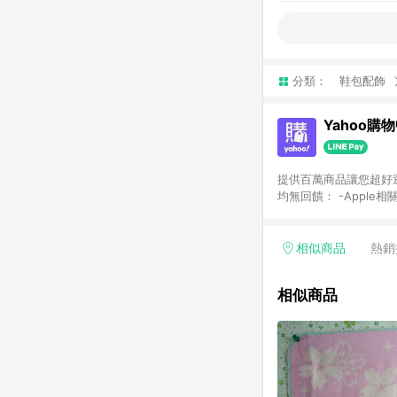
分類：
鞋包配飾
Yahoo購
提供百萬商品讓您超好逛，15
均無回饋： -Apple相
塊) [2023/2/10起適用] -電玩/遊戲/相機/單眼/鏡頭/拍立得 [2024/6/1起適用] -內接硬碟、外接硬碟、主機板/顯示卡
[2026/5/18起適用
Yahoo超贈點回饋者
相似商品
熱銷
單回饋金額將扣除運費/
格： 如有相關事證認
相似商品