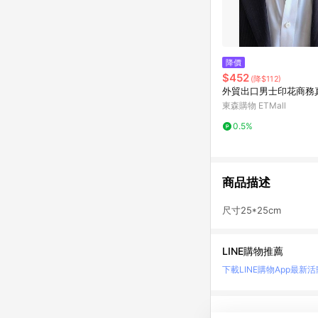
降價
$452
(降$112)
外貿出口男士印花商務
東森購物 ETMall
0.5%
商品描述
尺寸25*25cm
LINE購物推薦
下載LINE購物App
最新活