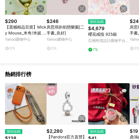
$290
$246
$24
限時加碼
【震撼精品百貨】Mick
房思琪的初戀樂園[二
房思
$4,679
y Mouse_米奇/米妮 ~
手書_良好]
手書
櫻花戒指 925銀
鑰匙圈-米奇鈴鐺
Yahoo購物中心
Yahoo購物中心
Yah
亞洲跨境設計購物平台
Pinkoi
0%
0%
0
7%
熱銷排行榜
$2,280
$19
限時加碼
限時加碼
【Pandora官方直營】
鼎鴻
$138
$41