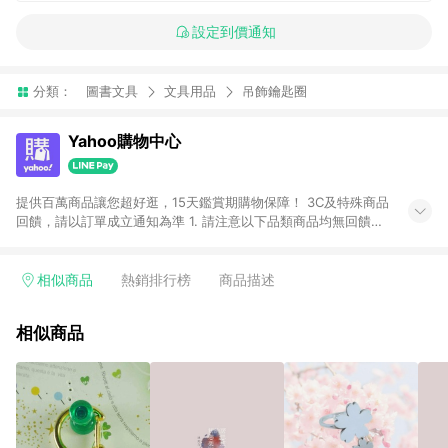
設定到價通知
分類：
圖書文具
文具用品
吊飾鑰匙圈
Yahoo購物中心
提供百萬商品讓您超好逛，15天鑑賞期購物保障！ 3C及特殊商品
回饋，請以訂單成立通知為準 1. 請注意以下品類商品均無回饋：
-Apple相關商品/手機/票券/儲值金/虛擬點數 -黃金 (金幣 / 金條
/ 金元寶 /立體黃金 / 黃金擺飾 /黃金條塊) [2023/2/10起適用] -
電玩/遊戲/相機/單眼/鏡頭/拍立得 [2024/6/1起適用] -內接硬
相似商品
熱銷排行榜
商品描述
碟、外接硬碟、主機板/顯示卡[2026/5/18起適用] 2. 以下訂單將
不符合導購資格，亦不得使用點數紅包： - 點擊Yahoo奇摩APP
相似商品
的購回饋活動享Yahoo超贈點回饋者 - 購物中心商店之商品：商
品賣場中有標示「商店」及顯示商店名稱者(指定活動店家除外)
3. 訂單回饋金額將扣除運費/購物金/超贈點/福利金/紅利折抵/折
價券等虛擬貨幣折抵 4. 大宗採購或批發轉賣不具回饋資格： 如
有相關事證認定您為大宗採購、批發轉賣而非最終消費使用者，
相關認定以Yahoo購物中心之認定為準