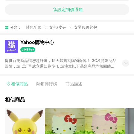
設定到價通知
分類：
鞋包配飾
女包/皮夾
女零錢鑰匙包
Yahoo購物中心
提供百萬商品讓您超好逛，15天鑑賞期購物保障！ 3C及特殊商品
回饋，請以訂單成立通知為準 1. 請注意以下品類商品均無回饋：
-Apple相關商品/手機/票券/儲值金/虛擬點數 -黃金 (金幣 / 金條
/ 金元寶 /立體黃金 / 黃金擺飾 /黃金條塊) [2023/2/10起適用] -
電玩/遊戲/相機/單眼/鏡頭/拍立得 [2024/6/1起適用] -內接硬
相似商品
熱銷排行榜
商品描述
碟、外接硬碟、主機板/顯示卡[2026/5/18起適用] 2. 以下訂單將
不符合導購資格，亦不得使用點數紅包： - 點擊Yahoo奇摩APP
相似商品
的購回饋活動享Yahoo超贈點回饋者 - 購物中心商店之商品：商
品賣場中有標示「商店」及顯示商店名稱者(指定活動店家除外)
3. 訂單回饋金額將扣除運費/購物金/超贈點/福利金/紅利折抵/折
價券等虛擬貨幣折抵 4. 大宗採購或批發轉賣不具回饋資格： 如
有相關事證認定您為大宗採購、批發轉賣而非最終消費使用者，
相關認定以Yahoo購物中心之認定為準