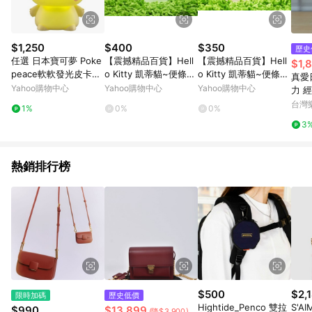
$1,250
$400
$350
歷史
任選 日本寶可夢 Poke
【震撼精品百貨】Hell
【震撼精品百貨】Hell
$1,
peace軟軟發光皮卡丘
o Kitty 凱蒂貓~便條紙
o Kitty 凱蒂貓~便條紙
真愛
PC27009
附整理盒-紅色(M)【共
附整理盒-粉色(S)【共1
Yahoo購物中心
Yahoo購物中心
Yahoo購物中心
力 
1款】
款】
奇 
台灣
1%
0%
0%
便 
3
公仔
熱銷排行榜
$500
$2,
限時加碼
歷史低價
Hightide_Penco 雙拉
S'A
$990
$13,899
(降$3,900)