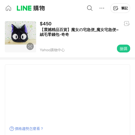
筆記
$450
【震撼精品百貨】魔女の宅急便_魔女宅急便~
絨毛零錢包-奇奇
搶購
Yahoo購物中心
價格趨勢怎麼看？