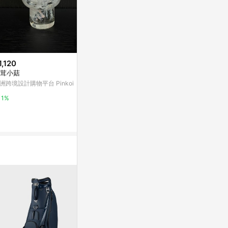
1,120
$1,080
限時加碼
茸小菇
海霧之心玻璃花瓶
$38
洲跨境設計購物平台 Pinkoi
亞洲跨境設計購物平台 Pinkoi
【店鋪熱銷】
玻璃木塞玻璃
1%
1%
件星星diy吊墜
蝦皮購物
4%