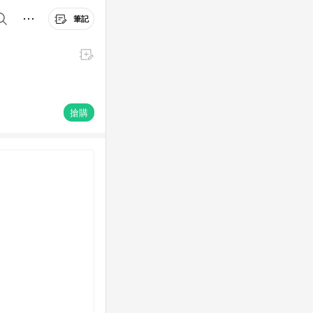
筆記
搶購