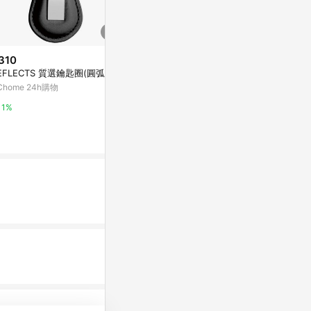
310
$19
限時加碼
EFLECTS 質選鑰匙圈(圓弧)
鼎鴻@矽膠防
$41
鑰匙圈 提霧器
Chome 24h購物
🏅免運+隔天發🏅一顆蘋果掛件
攜 塑膠袋 提
Yahoo購物中
創意掛件蘋安掛飾掛件汽車可愛
1%
車載閨蜜禮物可愛包掛
蝦皮購物
0%
4%