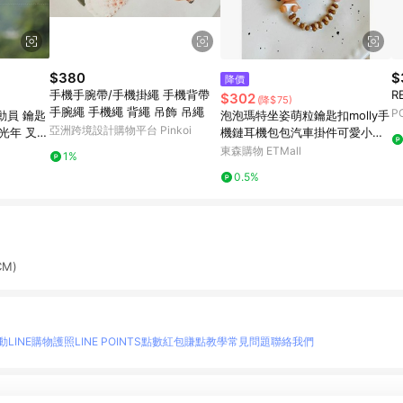
$380
$
降價
手機手腕帶/手機掛繩 手機背帶
R
$302
(降$75)
手腕繩 手機繩 背繩 吊飾 吊繩
P
動員 鑰匙
泡泡瑪特坐姿萌粒鑰匙扣molly手
亞洲跨境設計購物平台 Pinkoi
斯光年 叉奇
機鏈耳機包包汽車掛件可愛小禮
物
東森購物 ETMall
1%
0.5%
M)
動
LINE購物護照
LINE POINTS點數紅包
賺點教學
常見問題
聯絡我們