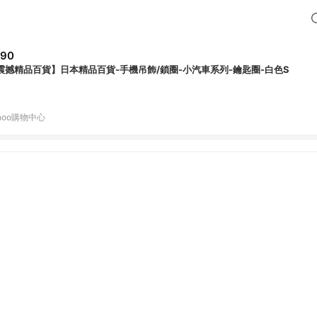
290
震撼精品百貨】日本精品百貨-手機吊飾/鎖圈-小汽車系列-鑰匙圈-白色S
hoo購物中心