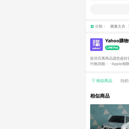
分類：
圖書文具
Yahoo購
提供百萬商品讓您超好逛，15
均無回饋： -Apple相
塊) [2023/2/10起適用] -電玩/遊戲/相機/單眼/鏡頭/拍立得 [2024/6/1起適用] -內接硬碟、外接硬碟、主機板/顯示卡
[2026/5/18起適用
Yahoo超贈點回饋者
相似商品
熱銷
單回饋金額將扣除運費/
格： 如有相關事證認
相似商品