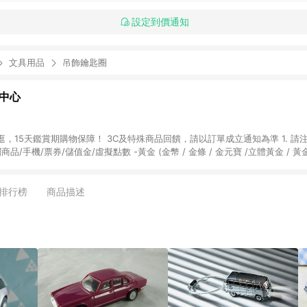
設定到價通知
文具用品
吊飾鑰匙圈
物中心
天鑑賞期購物保障！ 3C及特殊商品回饋，請以訂單成立通知為準 1. 請注意以下品類商品
關商品/手機/票券/儲值金/虛擬點數 -黃金 (金幣 / 金條 / 金元寶 /立體黃金 / 
] 2. 以下訂單將不符合導購資格，亦不得使用點數紅包： - 點擊Yahoo奇摩APP
 - 購物中心商店之商品：商品賣場中有標示「商店」及顯示商店名稱者(指定活動店家
排行榜
商品描述
購物金/超贈點/福利金/紅利折抵/折價券等虛擬貨幣折抵 4. 大宗採購或批發
定您為大宗採購、批發轉賣而非最終消費使用者，相關認定以Yahoo購物中心之