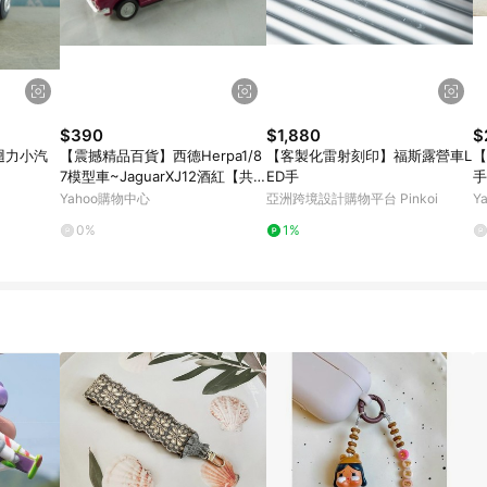
$390
$1,880
$
迴力小汽
【震撼精品百貨】西德Herpa1/8
【客製化雷射刻印】福斯露營車L
【
7模型車~JaguarXJ12酒紅【共1
ED手
手
款】
圈
Yahoo購物中心
亞洲跨境設計購物平台 Pinkoi
Y
0%
1%