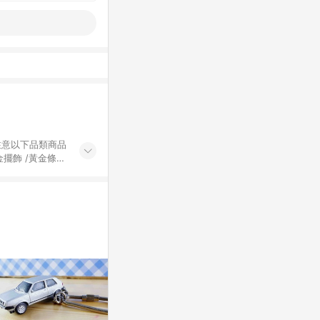
黃金擺飾 /黃金條
的購回饋活動享
除外) 3. 訂
轉賣不具回饋資
認定為準