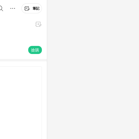
筆記
搶購