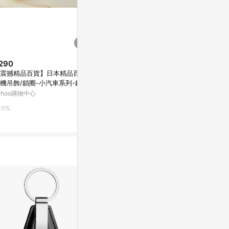
290
$470
降價
震撼精品百貨】日本精品百貨-
【震撼精品百
$4,122
(降$877)
機吊飾/鎖圈-小汽車系列-鑰匙
手機吊飾/鎖
【Jo Malone】車用擴香 車用香
-銀色S
圈-保時捷銀
ahoo購物中心
Yahoo購物中
氛 車用 黑莓與月桂葉 黑莓 絲柏
英國橡樹 橡樹｜夏季推薦⚡專櫃
台灣樂天市場
0%
0%
品牌香氛
3%