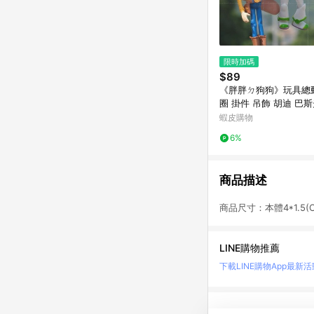
限時加碼
$89
《胖胖ㄉ狗狗》玩具總
圈 掛件 吊飾 胡迪 巴
抱抱龍 收藏 玩具
蝦皮購物
6%
商品描述
商品尺寸：本體4*1.5(C
LINE購物推薦
下載LINE購物App
最新活