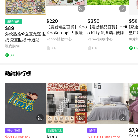
$220
$350
$59
限時加碼
【震撼精品百貨】Kero
【震撼精品百貨】Hell
[家速配
$89
KeroKeroppi 大眼蛙~
o Kitty 凱蒂貓~便條紙
型奶
爆款熱推💖全臺免運 貼
Sanrio 大眼蛙青蛙雙面
附整理盒-粉色(S)【共1
Yahoo購物中心
Yahoo購物中心
萬家
紙 兒童貼紙 卡通貼紙
卡片-漢堡粉/下雨綠#4
款】
240張海綿寶寶貼紙派
蝦皮購物
0%
0%
1
3724
大星手機可愛錶情手賬
6%
卡通裝飾防水diy貼畵 T
RWV
熱銷排行榜
$7,
歷史低價
限時加碼
降價
Sai
$203
$143
$1,060
(降$50)
(降$1,720)