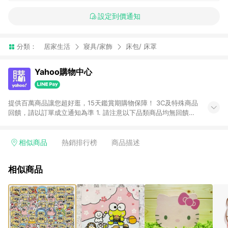
設定到價通知
分類：
居家生活
寢具/家飾
床包/ 床罩
Yahoo購物中心
提供百萬商品讓您超好逛，15天鑑賞期購物保障！ 3C及特殊商品
回饋，請以訂單成立通知為準 1. 請注意以下品類商品均無回饋：
-Apple相關商品/手機/票券/儲值金/虛擬點數 -黃金 (金幣 / 金條
/ 金元寶 /立體黃金 / 黃金擺飾 /黃金條塊) [2023/2/10起適用] -
電玩/遊戲/相機/單眼/鏡頭/拍立得 [2024/6/1起適用] -內接硬
相似商品
熱銷排行榜
商品描述
碟、外接硬碟、主機板/顯示卡[2026/5/18起適用] 2. 以下訂單將
不符合導購資格，亦不得使用點數紅包： - 點擊Yahoo奇摩APP
相似商品
的購回饋活動享Yahoo超贈點回饋者 - 購物中心商店之商品：商
品賣場中有標示「商店」及顯示商店名稱者(指定活動店家除外)
3. 訂單回饋金額將扣除運費/購物金/超贈點/福利金/紅利折抵/折
價券等虛擬貨幣折抵 4. 大宗採購或批發轉賣不具回饋資格： 如
有相關事證認定您為大宗採購、批發轉賣而非最終消費使用者，
相關認定以Yahoo購物中心之認定為準