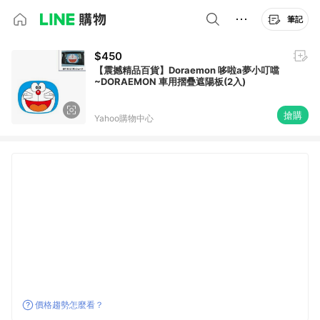
筆記
$450
【震撼精品百貨】Doraemon 哆啦a夢小叮噹
~DORAEMON 車用摺疊遮陽板(2入)
搶購
Yahoo購物中心
價格趨勢怎麼看？