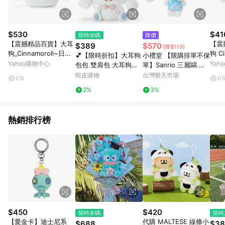
$530
$41
限時加碼
降價
【震撼精品百貨】大耳
【震
$389
$570
(降$110)
狗_Cinnamoroll~日本S
狗 C
💕【限時折扣】大耳狗
小禮堂 【限購排單不保
anrio三麗鷗 大耳狗造
AN
Yahoo購物中心
Yah
包包 雙肩包 大耳狗背
單】Sanrio 三麗鷗 大
型絨毛窗口化妝包附愛
針織
包 可愛包包 可愛後背
耳狗 絨毛玩偶吊飾 (小
蝦皮購物
台灣樂天市場
0%
0
心扣環*32567
5001
包 可愛背包 卡通背包
碎花棉布風格)
2%
3%
玉桂狗背包 毛絨包包
生日禮物
熱銷排行榜
$450
$420
限時加碼
限時
【愛金卡】迪士尼系
代購 MALTESE 線條小
$688
$38