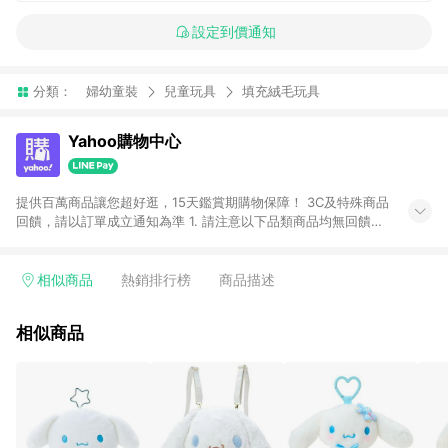
設定到價通知
分類：
婦幼童裝
兒童玩具
填充絨毛玩具
Yahoo購物中心
提供百萬商品讓您超好逛，15天鑑賞期購物保障！ 3C及特殊商品
回饋，請以訂單成立通知為準 1. 請注意以下品類商品均無回饋：
-Apple相關商品/手機/票券/儲值金/虛擬點數 -黃金 (金幣 / 金條
/ 金元寶 /立體黃金 / 黃金擺飾 /黃金條塊) [2023/2/10起適用] -
電玩/遊戲/相機/單眼/鏡頭/拍立得 [2024/6/1起適用] -內接硬
相似商品
熱銷排行榜
商品描述
碟、外接硬碟、主機板/顯示卡[2026/5/18起適用] 2. 以下訂單將
不符合導購資格，亦不得使用點數紅包： - 點擊Yahoo奇摩APP
相似商品
的購回饋活動享Yahoo超贈點回饋者 - 購物中心商店之商品：商
品賣場中有標示「商店」及顯示商店名稱者(指定活動店家除外)
3. 訂單回饋金額將扣除運費/購物金/超贈點/福利金/紅利折抵/折
價券等虛擬貨幣折抵 4. 大宗採購或批發轉賣不具回饋資格： 如
有相關事證認定您為大宗採購、批發轉賣而非最終消費使用者，
相關認定以Yahoo購物中心之認定為準