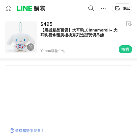
筆記
$495
【震撼精品百貨】大耳狗_Cinnamoroll~ 大
耳狗喜拿甜美櫻桃系列造型玩偶吊鍊
搶購
Yahoo購物中心
價格趨勢怎麼看？