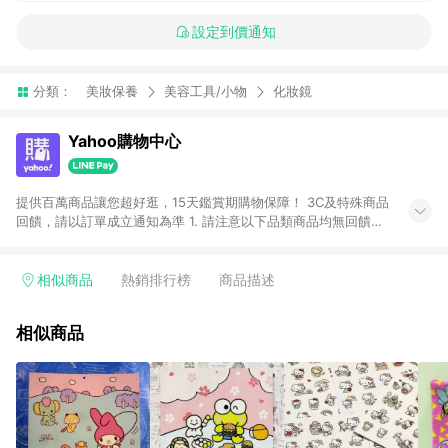
設定到價通知
分類：
美妝保養
美容工具/小物
化妝鏡
Yahoo購物中心
提供百萬商品讓您超好逛，15天鑑賞期購物保障！ 3C及特殊商品
回饋，請以訂單成立通知為準 1. 請注意以下品類商品均無回饋：
-Apple相關商品/手機/票券/儲值金/虛擬點數 -黃金 (金幣 / 金條
/ 金元寶 /立體黃金 / 黃金擺飾 /黃金條塊) [2023/2/10起適用] -
電玩/遊戲/相機/單眼/鏡頭/拍立得 [2024/6/1起適用] -內接硬
相似商品
熱銷排行榜
商品描述
碟、外接硬碟、主機板/顯示卡[2026/5/18起適用] 2. 以下訂單將
不符合導購資格，亦不得使用點數紅包： - 點擊Yahoo奇摩APP
相似商品
的購回饋活動享Yahoo超贈點回饋者 - 購物中心商店之商品：商
品賣場中有標示「商店」及顯示商店名稱者(指定活動店家除外)
3. 訂單回饋金額將扣除運費/購物金/超贈點/福利金/紅利折抵/折
價券等虛擬貨幣折抵 4. 大宗採購或批發轉賣不具回饋資格： 如
有相關事證認定您為大宗採購、批發轉賣而非最終消費使用者，
相關認定以Yahoo購物中心之認定為準