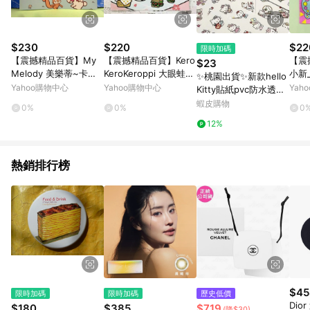
$230
$220
$22
限時加碼
【震撼精品百貨】My
【震撼精品百貨】Kero
【震
$23
Melody 美樂蒂~卡片_
KeroKeroppi 大眼蛙~
小新_C
✨桃園出貨✨新款hello
跳繩
Sanrio 大眼蛙青蛙雙面
n~
Yahoo購物中心
Yahoo購物中心
Yah
Kitty貼紙pvc防水透明
卡片-漢堡粉/下雨綠#4
53
貼紙手賬手機收納裝飾
蝦皮購物
0%
0%
0
3724
貼紙卡通款
12%
熱銷排行榜
$45
限時加碼
限時加碼
歷史低價
Dio
$180
$385
$719
(降$30)