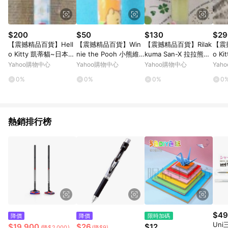
$200
$50
$130
$29
【震撼精品百貨】Hell
【震撼精品百貨】Win
【震撼精品百貨】Rilak
【震
o Kitty 凱蒂貓~日本三
nie the Pooh 小熊維
kuma San-X 拉拉熊懶
o K
麗鷗 KITTY 水性筆/中
尼~鉛筆-橘*95690
懶熊~造型筆芯-妹妹2
日本
Yahoo購物中心
Yahoo購物中心
Yahoo購物中心
Yah
性筆-櫻桃藍#47371
B#58775
色原子
0%
0%
0%
0
205
熱銷排行榜
$49
降價
降價
限時加碼
Uni
$19,900
$26
$12
(降$2,000)
(降$9)