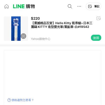
筆記
$220
【震撼精品百貨】Hello Kitty 凱蒂貓~日本三
麗鷗 KITTY 造型螢光筆/重點筆-白#19542
搶購
Yahoo購物中心
價格趨勢怎麼看？