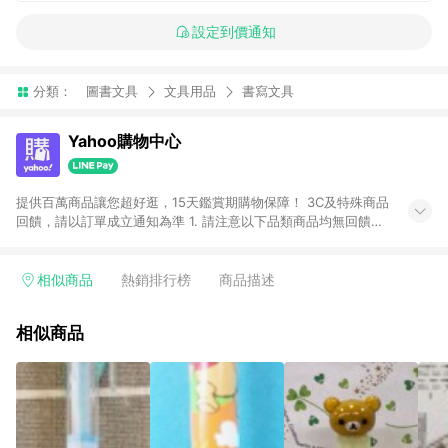
設定到價通知
分類：
圖書文具
文具用品
書寫文具
Yahoo購物中心
提供百萬商品讓您超好逛，15天鑑賞期購物保障！ 3C及特殊商品
回饋，請以訂單成立通知為準 1. 請注意以下品類商品均無回饋：
-Apple相關商品/手機/票券/儲值金/虛擬點數 -黃金 (金幣 / 金條
/ 金元寶 /立體黃金 / 黃金擺飾 /黃金條塊) [2023/2/10起適用] -
電玩/遊戲/相機/單眼/鏡頭/拍立得 [2024/6/1起適用] -內接硬
相似商品
熱銷排行榜
商品描述
碟、外接硬碟、主機板/顯示卡[2026/5/18起適用] 2. 以下訂單將
不符合導購資格，亦不得使用點數紅包： - 點擊Yahoo奇摩APP
相似商品
的購回饋活動享Yahoo超贈點回饋者 - 購物中心商店之商品：商
品賣場中有標示「商店」及顯示商店名稱者(指定活動店家除外)
3. 訂單回饋金額將扣除運費/購物金/超贈點/福利金/紅利折抵/折
價券等虛擬貨幣折抵 4. 大宗採購或批發轉賣不具回饋資格： 如
有相關事證認定您為大宗採購、批發轉賣而非最終消費使用者，
相關認定以Yahoo購物中心之認定為準