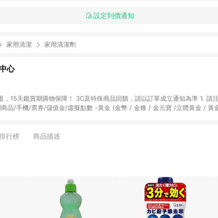
設定到價通知
家用清潔
家用清潔劑
物中心
天鑑賞期購物保障！ 3C及特殊商品回饋，請以訂單成立通知為準 1. 請注意以下品類商品
關商品/手機/票券/儲值金/虛擬點數 -黃金 (金幣 / 金條 / 金元寶 /立體黃金 / 
] 2. 以下訂單將不符合導購資格，亦不得使用點數紅包： - 點擊Yahoo奇摩APP
 - 購物中心商店之商品：商品賣場中有標示「商店」及顯示商店名稱者(指定活動店家
排行榜
商品描述
購物金/超贈點/福利金/紅利折抵/折價券等虛擬貨幣折抵 4. 大宗採購或批發
定您為大宗採購、批發轉賣而非最終消費使用者，相關認定以Yahoo購物中心之