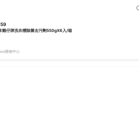
459
本雞仔牌洗衣槽除菌去污劑550gX6入/箱
hoo購物中心