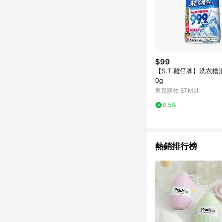
$99
【S.T.雞仔牌】洗衣槽
0g
東森購物 ETMall
0.5%
熱銷排行榜