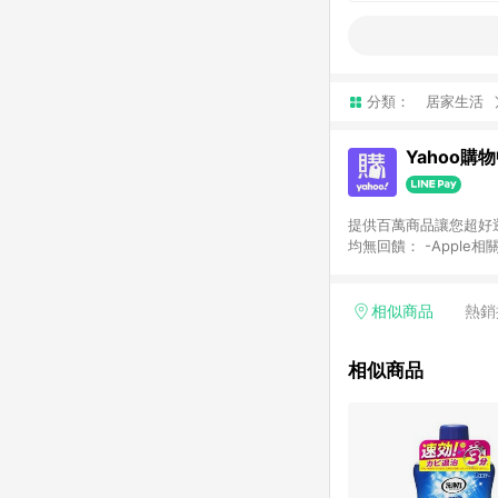
分類：
居家生活
Yahoo購
提供百萬商品讓您超好逛，15
均無回饋： -Apple相
塊) [2023/2/10起適用] -電玩/遊戲/相機/單眼/鏡頭/拍立得 [2024/6/1起適用] -內接硬碟、外接硬碟、主機板/顯示卡
[2026/5/18起適用
Yahoo超贈點回饋者
相似商品
熱銷
單回饋金額將扣除運費/
格： 如有相關事證認
相似商品