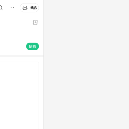
筆記
搶購