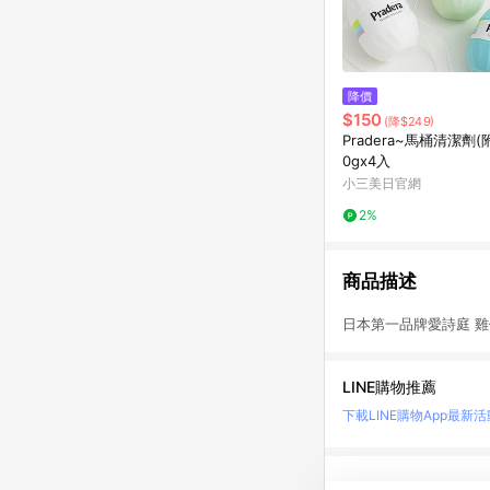
降價
$150
(降$249)
Pradera~馬桶清潔劑(
0gx4入
小三美日官網
2%
商品描述
日本第一品牌愛詩庭 
LINE購物推薦
下載LINE購物App
最新活