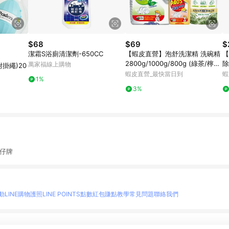
$68
$69
$
潔霜S浴廁清潔劑-650CC
【蝦皮直營】泡舒洗潔精 洗碗精
【
2800g/1000g/800g (綠茶/檸
除
萬家福線上購物
附掛繩)20
檬/小蘇打) 家庭號
m
蝦皮直營_最快當日到
蝦
1%
3%
雞仔牌
動
LINE購物護照
LINE POINTS點數紅包
賺點教學
常見問題
聯絡我們