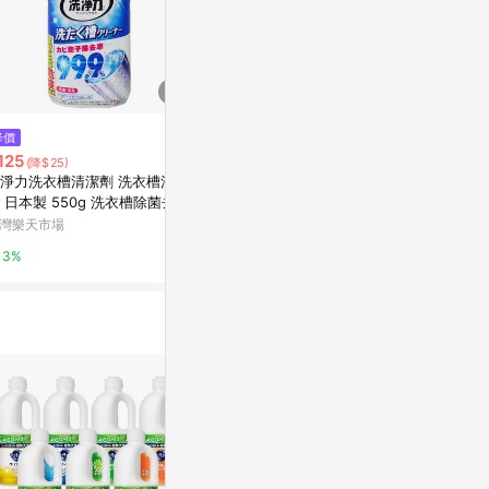
$1,007
降價
歷史低價
(2瓶超值組)
125
$1,326
(降$25)
(降$37)
免刷洗強力除
淨力洗衣槽清潔劑 洗衣槽清洗
(2瓶超值組)日本KAO花王-珂珂
補充瓶360m
Yahoo購物中
 日本製 550g 洗衣槽除菌去污
透CUCUTE去重油汙除漬濃縮洗
洗滌劑替換瓶
劑【DP371】 123便利屋
碗精補充瓶700ml/瓶-紅柚香紅
灣樂天市場
東森購物 ETMall
0.3%
除垢噴霧,蓮
(廚房餐具砧板海綿洗碗凝露,碗
3%
0.5%
盤亮白消臭洗潔精)