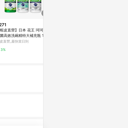
271
歷史低價
歷史低價
蝦皮直營】日本 花王 珂珂透
$108
$79
(降$22)
(降$20)
菌高效洗碗精特大補充瓶 1250
魔術靈馬桶殺菌瞬潔檸檬清香
魔術靈浴室水
l 高效去油 超濃縮
皮直營_最快當日到
瓶500ml
萬家福線上購物
寶雅線上買
3%
1%
0.5%