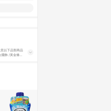
黃金擺飾 /黃金條
的購回饋活動享
除外) 3. 訂
轉賣不具回饋資
認定為準