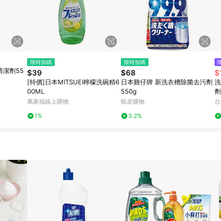
限時加碼
限時加碼
清潔劑55
$39
$68
$
[特價]日本MITSUEI檸檬洗碗精6
日本雞仔牌 新洗衣槽除菌去污劑
洗
00ML
550g
劑
萬家福線上購物
蝦皮購物
台
1%
3.2%