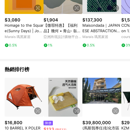
$3,080
$1,904
$137,300
$1,5
Homage to the Squar
【微瑕特惠】【福利
Maisondada｜JAPAN
CCNA
e(Sunny Days) | Jose
品】幾何 • 青山- 臥室
ESE ABSTRACTIONS
on 1.
f Albers - 銀色鋁框-中
掛畫/簡約風/北歐風
N1 地毯壁毯居家生活
Marais 瑪黑家居
亞洲跨境設計購物平台
Marais 瑪黑家居
cour
尺寸
Pinkoi
0.5%
1%
0.5%
3
熱銷排行榜
$16,800
$39,800,000
$29
降價
10 BARREL X POLER
(馬斯我專任)彰化市區
KZM
$133
(降$33)