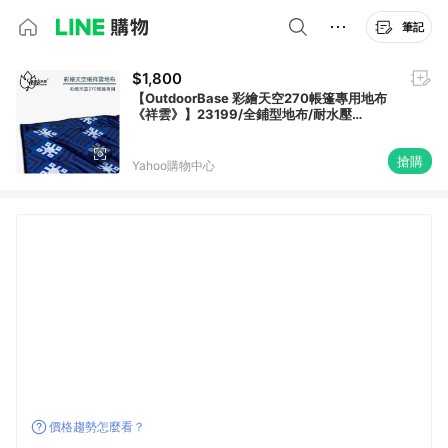
筆記
$1,800
【OutdoorBase 彩繪天空270帳篷專用地布
《祥雲》】23199/全鋪型地布/耐水壓
5000mm/地墊/防潮墊
搶購
Yahoo購物中心
價格趨勢怎麼看？