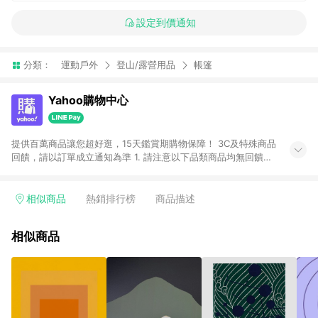
設定到價通知
分類：
運動戶外
登山/露營用品
帳篷
Yahoo購物中心
提供百萬商品讓您超好逛，15天鑑賞期購物保障！ 3C及特殊商品
回饋，請以訂單成立通知為準 1. 請注意以下品類商品均無回饋：
-Apple相關商品/手機/票券/儲值金/虛擬點數 -黃金 (金幣 / 金條
/ 金元寶 /立體黃金 / 黃金擺飾 /黃金條塊) [2023/2/10起適用] -
電玩/遊戲/相機/單眼/鏡頭/拍立得 [2024/6/1起適用] -內接硬
相似商品
熱銷排行榜
商品描述
碟、外接硬碟、主機板/顯示卡[2026/5/18起適用] 2. 以下訂單將
不符合導購資格，亦不得使用點數紅包： - 點擊Yahoo奇摩APP
相似商品
的購回饋活動享Yahoo超贈點回饋者 - 購物中心商店之商品：商
品賣場中有標示「商店」及顯示商店名稱者(指定活動店家除外)
3. 訂單回饋金額將扣除運費/購物金/超贈點/福利金/紅利折抵/折
價券等虛擬貨幣折抵 4. 大宗採購或批發轉賣不具回饋資格： 如
有相關事證認定您為大宗採購、批發轉賣而非最終消費使用者，
相關認定以Yahoo購物中心之認定為準