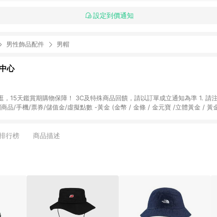
設定到價通知
男性飾品配件
男帽
物中心
天鑑賞期購物保障！ 3C及特殊商品回饋，請以訂單成立通知為準 1. 請注意以下品類商品
關商品/手機/票券/儲值金/虛擬點數 -黃金 (金幣 / 金條 / 金元寶 /立體黃金 / 
] 2. 以下訂單將不符合導購資格，亦不得使用點數紅包： - 點擊Yahoo奇摩APP
 - 購物中心商店之商品：商品賣場中有標示「商店」及顯示商店名稱者(指定活動店家
排行榜
商品描述
購物金/超贈點/福利金/紅利折抵/折價券等虛擬貨幣折抵 4. 大宗採購或批發
定您為大宗採購、批發轉賣而非最終消費使用者，相關認定以Yahoo購物中心之