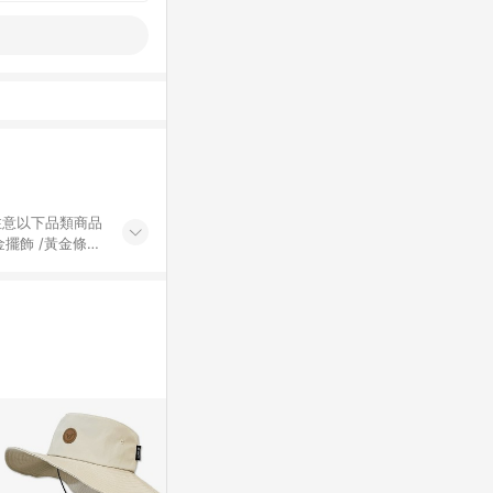
黃金擺飾 /黃金條
的購回饋活動享
除外) 3. 訂
轉賣不具回饋資
認定為準