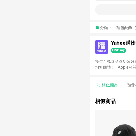
分類：
鞋包配飾
Yahoo購
提供百萬商品讓您超好逛，15
均無回饋： -Apple相
塊) [2023/2/10起適用] -電玩/遊戲/相機/單眼/鏡頭/拍立得 [2024/6/1起適用] -內接硬碟、外接硬碟、主機板/顯示卡
[2026/5/18起適用
Yahoo超贈點回饋者
相似商品
熱銷
單回饋金額將扣除運費/
格： 如有相關事證認
相似商品