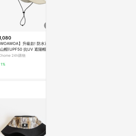
1,080
降價
歷史低價
WOAWOA】升級款! 防水透氣
$1,899
$1,611
(降$281)
(降$36
山帽(UPF50 抗UV 遮陽帽 防
TNFCLASS V BRIMMER NF0A
The North
帽 防水登山帽 防潑水 防雨 登
Chome 24h購物
8JGKJK3
曬 可收納 棕
露營)
0A8EPY2MB
新光三越skm online
Yahoo購物中
1%
1%
0%