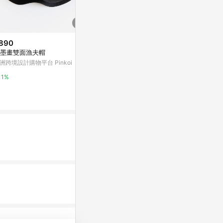
890
$750
$890
墨畫雙面漁夫帽
AirPods Pro 2 AirPods Case 黑
綠葉雙面漁夫
- Usagyuuun 小突兔 - 借喝一口
洲跨境設計購物平台 Pinkoi
亞洲跨境設計購物
新光三越skm online
1%
1%
1%