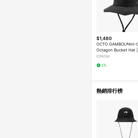
$1,480
OCTO GAMBOL®AH-0
Octagon Bucket Hat |
IONISM
3%
熱銷排行榜