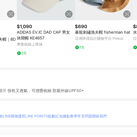
$1,090
$690
$
ADIDAS EV.IC DAD CAP 男女
暴龍刺繡漁夫帽 fisherman hat
水
休閒帽 KE4657
亞洲跨境設計購物平台 Pinkoi
亞
夫帽｜8D
摩曼頓線上商城
1%
2%
汗 快乾又透氣，可摺疊收納 防紫外線UPF50+
動
LINE購物護照
LINE POINTS點數紅包
賺點教學
常見問題
聯絡我們