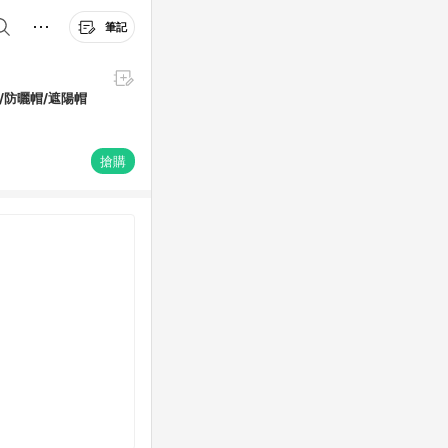
筆記
帽/防曬帽/遮陽帽
搶購