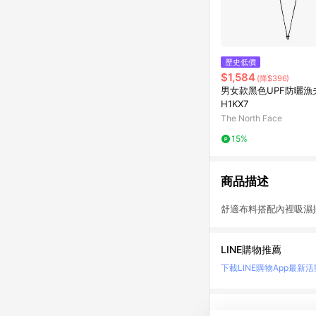
歷史低價
$1,584
(降$396)
男女款黑色UPF防曬漁
H1KX7
The North Face
15%
商品描述
舒適布料搭配內裡吸濕排
LINE購物推薦
下載LINE購物App
最新活