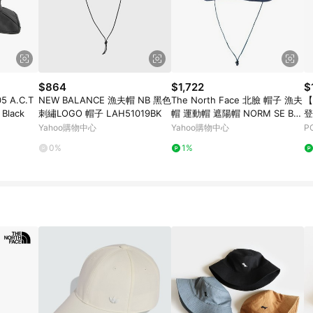
$864
$1,722
$
5 A.C.T
NEW BALANCE 漁夫帽 NB 黑色
The North Face 北臉 帽子 漁夫
【
 Black
刺繡LOGO 帽子 LAH51019BK
帽 運動帽 遮陽帽 NORM SE BU
登
CKET 藍 NF0A8CGJAL7
曬
Yahoo購物中心
Yahoo購物中心
P
山
0%
1%