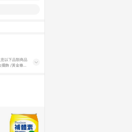
黃金擺飾 /黃金條
的購回饋活動享
除外) 3. 訂
轉賣不具回饋資
認定為準