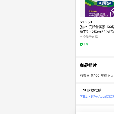
$1,650
{桂格}完膳營養素 100
糖不甜) 250ml*24罐
*
台灣樂天市場
3%
商品描述
補體素 鉻100 無糖不甜
LINE購物推薦
下載LINE購物App
最新活