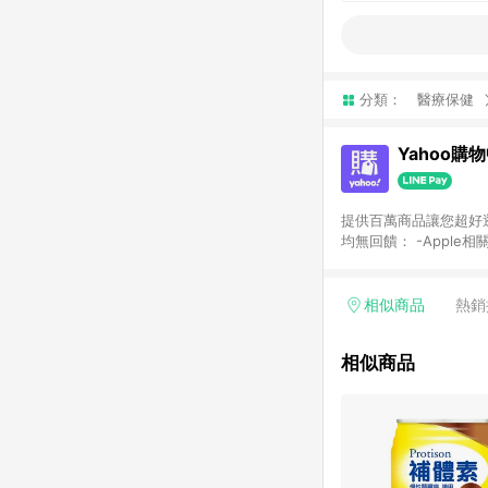
分類：
醫療保健
Yahoo購
提供百萬商品讓您超好逛，15
均無回饋： -Apple相
塊) [2023/2/10起適用] -電玩/遊戲/相機/單眼/鏡頭/拍立得 [2024/6/1起適用] -內接硬碟、外接硬碟、主機板/顯示卡
[2026/5/18起適用
Yahoo超贈點回饋者
相似商品
熱銷
單回饋金額將扣除運費/
格： 如有相關事證認
相似商品