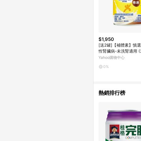
$1,950
[送2罐]【補體素】慎選
性腎臟病-未洗腎適用 (23
罐/箱)【杏一】
Yahoo購物中心
0%
熱銷排行榜