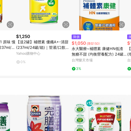
$1,250
降價
1 原味 慢
【送2罐】補體素 優纖A+-清甜
$1,050
$
(降$150)
7ml/24
(237ml/24罐/箱)｜管灌/口飲適
永大醫療~補體素 康健HN低渣
【
用【杏一】
Yahoo購物中心
無糖不甜 (均衡營養配方) 24罐1
(
050元
局
台灣樂天市場
台
0%
3%