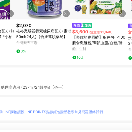
$2,070
鉻配方(無
桂格完膳營養素糖尿病配方(素)2
$3,600
$
(雙重省$2,040)
/箱 *小柚子
50ml(24入)【合康連鎖藥局】
【去你的膽固醇】船井®FIP100
永
台灣樂天市場
膳食纖維粉/調節血脂/血糖/膽固
2
醇/三酸甘油脂/胃腸功能改善超
船井生醫
台
3%
值組
10%
 糖尿病適用 (237ml/24罐/箱)【杏一】
動
LINE購物護照
LINE POINTS點數紅包
賺點教學
常見問題
聯絡我們