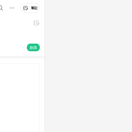
筆記
搶購