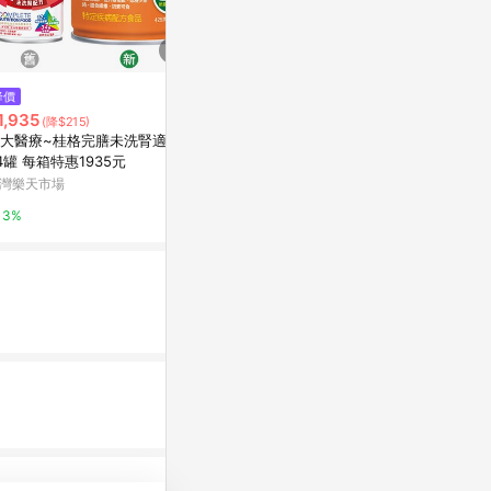
$829
降價
降價
【桂格完膳】營養素 糖尿病穩健
1,935
$3,000
(降$215)
(降$
鉻100配方 900g/罐
大醫療~桂格完膳未洗腎適用*
亞培 安素EX配
東森購物 ETMall
4罐 每箱特惠1935元
24入 (增強
蛋白幫助增肌
灣樂天市場
Abbott 亞培
0.5%
3%
1%