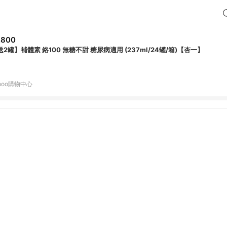
,800
送2罐】補體素 鉻100 無糖不甜 糖尿病適用 (237ml/24罐/箱)【杏一】
hoo購物中心