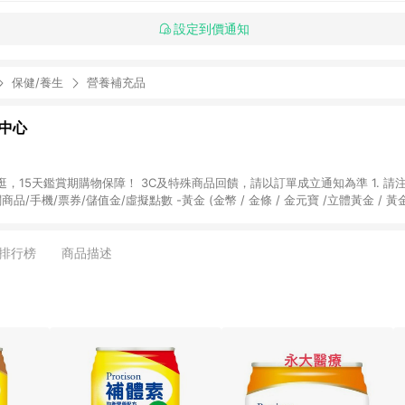
設定到價通知
保健/養生
營養補充品
物中心
天鑑賞期購物保障！ 3C及特殊商品回饋，請以訂單成立通知為準 1. 請注意以下品類商品
關商品/手機/票券/儲值金/虛擬點數 -黃金 (金幣 / 金條 / 金元寶 /立體黃金 / 
] 2. 以下訂單將不符合導購資格，亦不得使用點數紅包： - 點擊Yahoo奇摩APP
 - 購物中心商店之商品：商品賣場中有標示「商店」及顯示商店名稱者(指定活動店家
排行榜
商品描述
購物金/超贈點/福利金/紅利折抵/折價券等虛擬貨幣折抵 4. 大宗採購或批發
定您為大宗採購、批發轉賣而非最終消費使用者，相關認定以Yahoo購物中心之