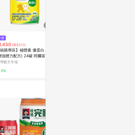
$1,250
降價
降價
補體素 優纖 A+
1,430
$1,250
(降$370)
(降$286)
mlx24罐)+
箱購專區】補體素 優蛋白 香草
[送2罐]補體素 優纖A+ 清甜(237
237ml x 2罐
PChome 24h
增強體力配方) 24罐 阿爾富山藥
ml/24罐/箱) 【杏一】
灣樂天市場
台灣樂天市場
1%
3%
3%