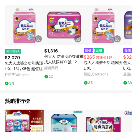
品賣場中有標示「商店」及顯示商店名稱者(指定活動店家除外)
3. 訂單回饋金額將扣除運費/購物金/超贈點/福利金/紅利折抵/折
價券等虛擬貨幣折抵 4. 大宗採購或批發轉賣不具回饋資格： 如
有相關事證認定您為大宗採購、批發轉賣而非最終消費使用者，
相關認定以Yahoo購物中心之認定為準
$1,316
限時加碼
包大人 防漏安心復健褲
$265
$32
$2,070
(雙重省$87)
成人紙尿褲XL號 12片*
包大人成褲全功能防護
包大
包大人成褲全功能防護
4包/箱
躍獅藥局
L-XL
L-XL
L-XL 13片X6包 超值組
屈臣氏Watsons
屈臣氏
屈臣氏Watsons
2%
3%
3
3%
熱銷排行榜