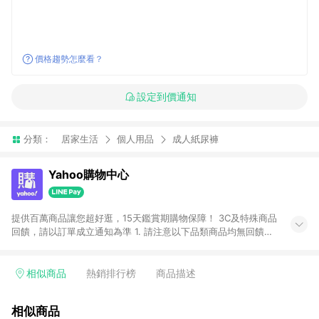
價格趨勢怎麼看？
設定到價通知
分類：
居家生活
個人用品
成人紙尿褲
Yahoo購物中心
提供百萬商品讓您超好逛，15天鑑賞期購物保障！ 3C及特殊商品
回饋，請以訂單成立通知為準 1. 請注意以下品類商品均無回饋：
-Apple相關商品/手機/票券/儲值金/虛擬點數 -黃金 (金幣 / 金條
/ 金元寶 /立體黃金 / 黃金擺飾 /黃金條塊) [2023/2/10起適用] -
電玩/遊戲/相機/單眼/鏡頭/拍立得 [2024/6/1起適用] -內接硬
相似商品
熱銷排行榜
商品描述
碟、外接硬碟、主機板/顯示卡[2026/5/18起適用] 2. 以下訂單將
不符合導購資格，亦不得使用點數紅包： - 點擊Yahoo奇摩APP
相似商品
的購回饋活動享Yahoo超贈點回饋者 - 購物中心商店之商品：商