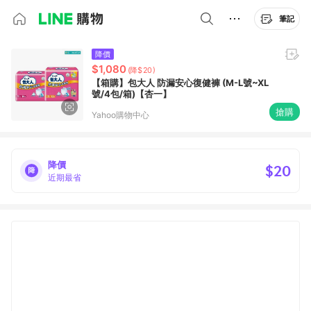
筆記
降價
$1,080
(降$20)
【箱購】包大人 防漏安心復健褲 (M-L號~XL
號/4包/箱)【杏一】
搶購
Yahoo購物中心
降價
$20
近期最省