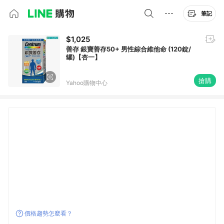
筆記
$1,025
善存 銀寶善存50+ 男性綜合維他命 (120錠/
罐)【杏一】
搶購
Yahoo購物中心
價格趨勢怎麼看？