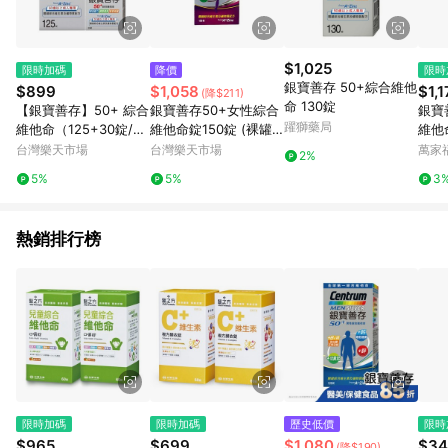
$1,025
限時加碼
降價
限時
銀寶善存 50+綜合維他
$899
$1,058
$1,1
(降$211)
命 130錠
【銀寶善存】50+ 綜合
銀寶善存50+女性綜合
銀寶
躍獅藥局
維他命（125+30錠/
維他命錠150錠 (裸罐)
維他
組）
【德芳保健藥妝】
台灣樂天市場
台灣樂天市場
萬家
2%
5%
5%
3
熱銷排行榜
限時加碼
限時加碼
歷史低價
限時
$965
$699
$1,080
$34
(降$190)