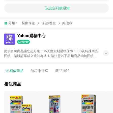
設定到價通知
分類：
醫療保健
保健/養生
維他命
Yahoo購物中心
提供百萬商品讓您超好逛，15天鑑賞期購物保障！ 3C及特殊商品
回饋，請以訂單成立通知為準 1. 請注意以下品類商品均無回饋：
-Apple相關商品/手機/票券/儲值金/虛擬點數 -黃金 (金幣 / 金條
/ 金元寶 /立體黃金 / 黃金擺飾 /黃金條塊) [2023/2/10起適用] -
電玩/遊戲/相機/單眼/鏡頭/拍立得 [2024/6/1起適用] -內接硬
相似商品
熱銷排行榜
商品描述
碟、外接硬碟、主機板/顯示卡[2026/5/18起適用] 2. 以下訂單將
不符合導購資格，亦不得使用點數紅包： - 點擊Yahoo奇摩APP
相似商品
的購回饋活動享Yahoo超贈點回饋者 - 購物中心商店之商品：商
品賣場中有標示「商店」及顯示商店名稱者(指定活動店家除外)
3. 訂單回饋金額將扣除運費/購物金/超贈點/福利金/紅利折抵/折
價券等虛擬貨幣折抵 4. 大宗採購或批發轉賣不具回饋資格： 如
有相關事證認定您為大宗採購、批發轉賣而非最終消費使用者，
相關認定以Yahoo購物中心之認定為準