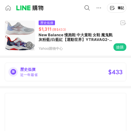
筆記
歷史低價
$1,311
(降$433)
New Balance 慢跑鞋 中大童鞋 女鞋 魔鬼氈
灰粉藍/白藍紅【運動世界】YTRAVAG2-
W/YTRAVAM2-W
搶購
Yahoo購物中心
歷史低價
$433
近一年最省