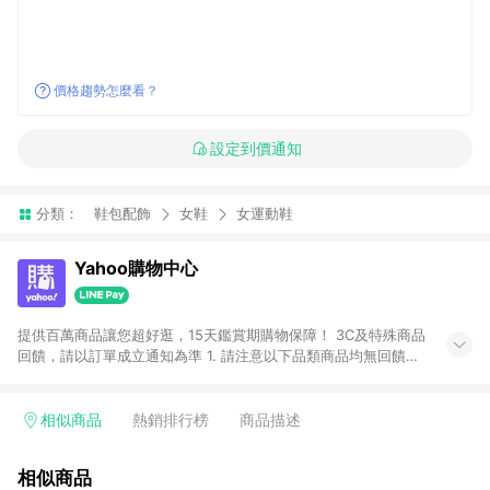
價格趨勢怎麼看？
設定到價通知
分類：
鞋包配飾
女鞋
女運動鞋
Yahoo購物中心
提供百萬商品讓您超好逛，15天鑑賞期購物保障！ 3C及特殊商品
回饋，請以訂單成立通知為準 1. 請注意以下品類商品均無回饋：
-Apple相關商品/手機/票券/儲值金/虛擬點數 -黃金 (金幣 / 金條
/ 金元寶 /立體黃金 / 黃金擺飾 /黃金條塊) [2023/2/10起適用] -
電玩/遊戲/相機/單眼/鏡頭/拍立得 [2024/6/1起適用] -內接硬
相似商品
熱銷排行榜
商品描述
碟、外接硬碟、主機板/顯示卡[2026/5/18起適用] 2. 以下訂單將
不符合導購資格，亦不得使用點數紅包： - 點擊Yahoo奇摩APP
相似商品
的購回饋活動享Yahoo超贈點回饋者 - 購物中心商店之商品：商