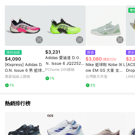
品賣場中有標示「商店」及顯示商店名稱者(指定活動店家除外)
3. 訂單回饋金額將扣除運費/購物金/超贈點/福利金/紅利折抵/折
價券等虛擬貨幣折抵 4. 大宗採購或批發轉賣不具回饋資格： 如
有相關事證認定您為大宗採購、批發轉賣而非最終消費使用者，
相關認定以Yahoo購物中心之認定為準
$3,231
限時加碼
降價
歷史
Adidas 愛迪達 D.Ｏ.
$4,090
$3,080
$2,
(降$720)
Ｎ. Issue 6 JQ2252
[Kixpress] Adidas D.
Nike 籃球鞋 Kobe IX L
[AC
男 籃球鞋 全明星 穩定
PChome 24h購物
O.N. Issue 6 男 籃球
ow EM GS 大童 女鞋
Drop
支撐 緩震 螢光綠 黑
鞋 運動鞋 米切爾 蜘蛛
灰 白 曼巴 緩震 IM664
女鞋
萬家福線上購物
台灣樂天市場
LIN
1%
網 緩震 黑 粉紅 [IH35
2-003
運動鞋
1%
3%
72]
熱銷排行榜