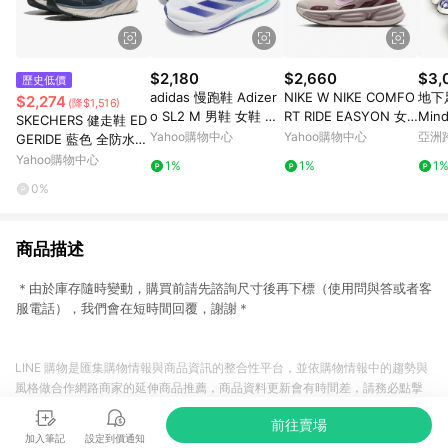
$2,180
$2,660
$3,
歷史低價
adidas 慢跑鞋 Adizer
NIKE W NIKE COMFO
地下足
$2,274
(降$1,516)
o SL2 M 男鞋 女鞋 藍
RT RIDE EASYON 女
Min
SKECHERS 健走鞋 ED
白 緩衝 回彈 輕量 運動
鞋 慢跑鞋 運動鞋 緩震
Yahoo購物中心
Yahoo購物中心
亞洲
GERIDE 藍色 全防水
鞋 愛迪達 IF6744
厚底 粉紫-IF5001101
Pinko
運動鞋 女 150498NVY
Yahoo購物中心
1%
1%
1
0%
商品描述
＊由於庫存隨時變動，購買前請先諮詢尺寸後再下標（使用問與答或者客
服電話），我們會在短時間回覆，謝謝＊
LINE 購物是匯集購物情報與商品資訊的整合性平台，並依購物情報中的趨勢與
風格做合作網路商家的延伸商品推薦，商品資料更新會有時間差，請務必點擊
商品至各合作網路商家，確認現售價與購物條件，一切資訊以合作廠商網頁為
前往賣場
準。
加入筆記
設定到價通知