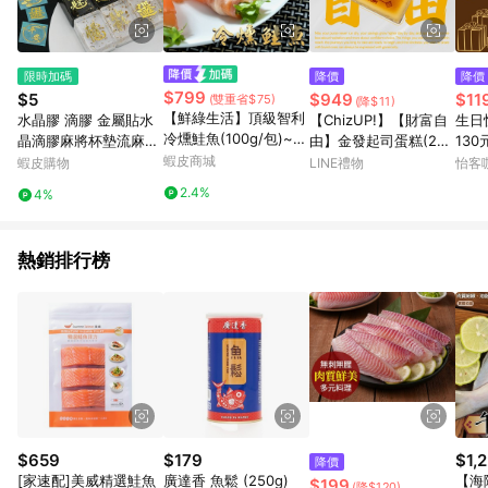
限時加碼
降價
降價
$799
$5
$949
$11
(雙重省$75)
(降$11)
【鮮綠生活】頂級智利
水晶膠 滴膠 金屬貼水
【ChizUP!】【財富自
生日快
冷燻鮭魚(100g/包)~免
晶滴膠麻將杯墊流麻貼
由】金發起司蛋糕(2種
13
運優惠組，有3包6包9
紙金色古風文字漢字手
蝦皮商城
口味可選)
蝦皮購物
LINE禮物
怡客咖
包可以選擇!!!
工diy材料
2.4%
4%
熱銷排行榜
$659
$179
$1,
降價
[家速配]美威精選鮭魚
廣達香 魚鬆 (250g)
【海
$199
(降$120)