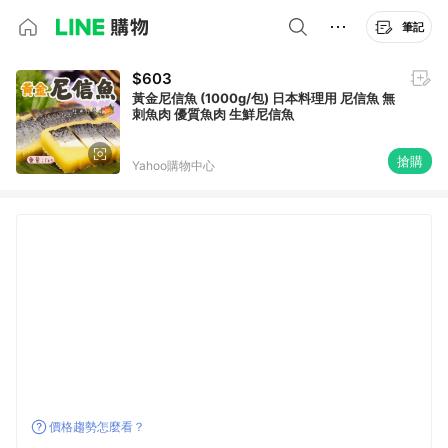
筆記
$603
黃金尼信魚 (1000g/包) 日本料理用 尼信魚 無
刺魚肉 優質魚肉 生鮮尼信魚
搶購
Yahoo購物中心
價格趨勢怎麼看？