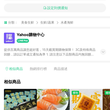
設定到價通知
分類：
美食生鮮
生鮮/蔬果
水產海鮮
Yahoo購物中心
提供百萬商品讓您超好逛，15天鑑賞期購物保障！ 3C及特殊商品
回饋，請以訂單成立通知為準 1. 請注意以下品類商品均無回饋：
-Apple相關商品/手機/票券/儲值金/虛擬點數 -黃金 (金幣 / 金條
/ 金元寶 /立體黃金 / 黃金擺飾 /黃金條塊) [2023/2/10起適用] -
電玩/遊戲/相機/單眼/鏡頭/拍立得 [2024/6/1起適用] -內接硬
相似商品
熱銷排行榜
商品描述
碟、外接硬碟、主機板/顯示卡[2026/5/18起適用] 2. 以下訂單將
不符合導購資格，亦不得使用點數紅包： - 點擊Yahoo奇摩APP
相似商品
的購回饋活動享Yahoo超贈點回饋者 - 購物中心商店之商品：商
品賣場中有標示「商店」及顯示商店名稱者(指定活動店家除外)
3. 訂單回饋金額將扣除運費/購物金/超贈點/福利金/紅利折抵/折
價券等虛擬貨幣折抵 4. 大宗採購或批發轉賣不具回饋資格： 如
有相關事證認定您為大宗採購、批發轉賣而非最終消費使用者，
相關認定以Yahoo購物中心之認定為準