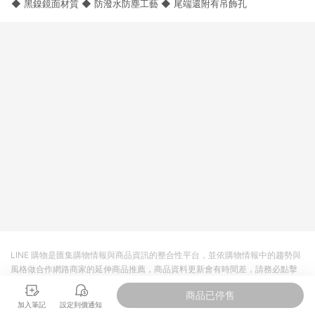
◆ 黑鎳鏡面材質 ◆ 防潑水防塵工藝 ◆ 尾端還附有吊飾孔
3. 訂單回饋金額將扣除運費/購物金/超贈點/福利金/紅利折抵/折
價券等虛擬貨幣折抵 4. 大宗採購或批發轉賣不具回饋資格： 如
有相關事證認定您為大宗採購、批發轉賣而非最終消費使用者，
相關認定以Yahoo購物中心之認定為準
LINE 購物是匯集購物情報與商品資訊的整合性平台，並依購物情報中的趨勢與
風格做合作網路商家的延伸商品推薦，商品資料更新會有時間差，請務必點擊
商品至各合作網路商家，確認現售價與購物條件，一切資訊以合作廠商網頁為
商品已停售
準。
加入筆記
設定到價通知