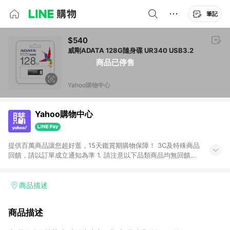
筆記
$540
威剛ADATA 128G隨身碟 UR340 USB3.2
商品已停售
Yahoo購物中心
Yahoo購物中心
提供百萬商品讓您超好逛，15天鑑賞期購物保障！ 3C及特殊商品
回饋，請以訂單成立通知為準 1. 請注意以下品類商品均無回饋：
-Apple相關商品/手機/票券/儲值金/虛擬點數 -黃金 (金幣 / 金條
/ 金元寶 /立體黃金 / 黃金擺飾 /黃金條塊) [2023/2/10起適用] -
電玩/遊戲/相機/單眼/鏡頭/拍立得 [2024/6/1起適用] -內接硬
商品描述
碟、外接硬碟、主機板/顯示卡[2026/5/18起適用] 2. 以下訂單將
不符合導購資格，亦不得使用點數紅包： - 點擊Yahoo奇摩APP
商品描述
的購回饋活動享Yahoo超贈點回饋者 - 購物中心商店之商品：商
品賣場中有標示「商店」及顯示商店名稱者(指定活動店家除外)