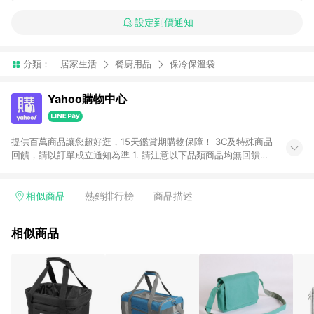
設定到價通知
分類：
居家生活
餐廚用品
保冷保溫袋
Yahoo購物中心
提供百萬商品讓您超好逛，15天鑑賞期購物保障！ 3C及特殊商品
回饋，請以訂單成立通知為準 1. 請注意以下品類商品均無回饋：
-Apple相關商品/手機/票券/儲值金/虛擬點數 -黃金 (金幣 / 金條
/ 金元寶 /立體黃金 / 黃金擺飾 /黃金條塊) [2023/2/10起適用] -
電玩/遊戲/相機/單眼/鏡頭/拍立得 [2024/6/1起適用] -內接硬
相似商品
熱銷排行榜
商品描述
碟、外接硬碟、主機板/顯示卡[2026/5/18起適用] 2. 以下訂單將
不符合導購資格，亦不得使用點數紅包： - 點擊Yahoo奇摩APP
相似商品
的購回饋活動享Yahoo超贈點回饋者 - 購物中心商店之商品：商
品賣場中有標示「商店」及顯示商店名稱者(指定活動店家除外)
3. 訂單回饋金額將扣除運費/購物金/超贈點/福利金/紅利折抵/折
價券等虛擬貨幣折抵 4. 大宗採購或批發轉賣不具回饋資格： 如
有相關事證認定您為大宗採購、批發轉賣而非最終消費使用者，
相關認定以Yahoo購物中心之認定為準