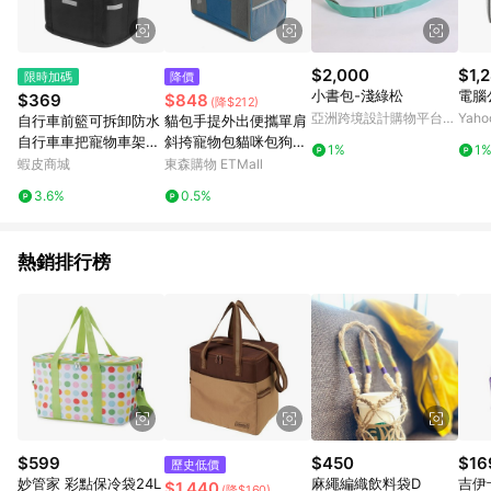
$2,000
$1,
限時加碼
降價
小書包-淺綠松
電腦
$369
$848
(降$212)
亞洲跨境設計購物平台
Yah
自行車前籃可拆卸防水
貓包手提外出便攜單肩
Pinkoi
自行車車把寵物車架包
斜挎寵物包貓咪包狗狗
1%
1
2026
包大容量透氣絕育包
蝦皮商城
東森購物 ETMall
3.6%
0.5%
熱銷排行榜
$599
$450
$16
歷史低價
妙管家 彩點保冷袋24L
麻繩編織飲料袋D
吉伊
$1,440
(降$160)