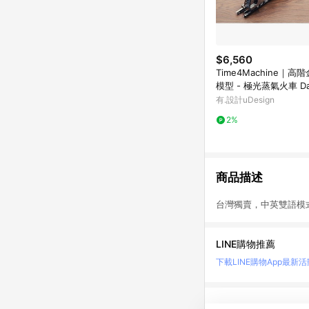
$6,560
Time4Machine｜高
模型 - 極光蒸氣火車 Daz
teamliner
有.設計uDesign
2%
商品描述
台灣獨賣，中英雙語模式
LINE購物推薦
下載LINE購物App
最新活