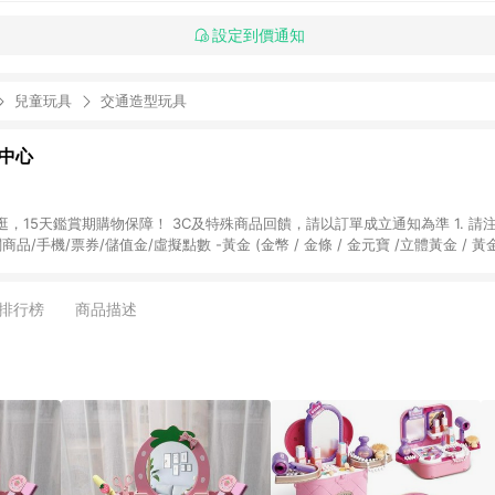
設定到價通知
兒童玩具
交通造型玩具
物中心
天鑑賞期購物保障！ 3C及特殊商品回饋，請以訂單成立通知為準 1. 請注意以下品類商品
關商品/手機/票券/儲值金/虛擬點數 -黃金 (金幣 / 金條 / 金元寶 /立體黃金 / 
] 2. 以下訂單將不符合導購資格，亦不得使用點數紅包： - 點擊Yahoo奇摩APP
 - 購物中心商店之商品：商品賣場中有標示「商店」及顯示商店名稱者(指定活動店家
排行榜
商品描述
購物金/超贈點/福利金/紅利折抵/折價券等虛擬貨幣折抵 4. 大宗採購或批發
定您為大宗採購、批發轉賣而非最終消費使用者，相關認定以Yahoo購物中心之