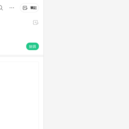
筆記
搶購