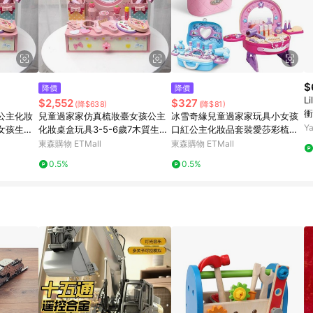
$
降價
降價
L
$2,552
$327
(降$638)
(降$81)
衝
公主化妝
兒童過家家仿真梳妝臺女孩公主
冰雪奇緣兒童過家家玩具小女孩
Y
女孩生日
化妝桌盒玩具3-5-6歲7木質生日
口紅公主化妝品套裝愛莎彩梳妝
禮物
臺盒
東森購物 ETMall
東森購物 ETMall
0.5%
0.5%