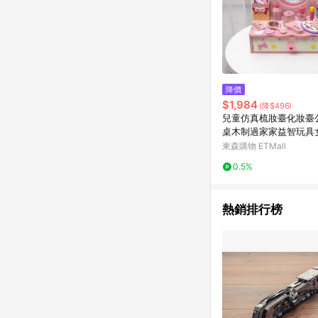
降價
$1,984
(降$496)
兒童仿真梳妝臺化妝臺
桌木制過家家益智玩具
禮物
東森購物 ETMall
0.5%
熱銷排行榜