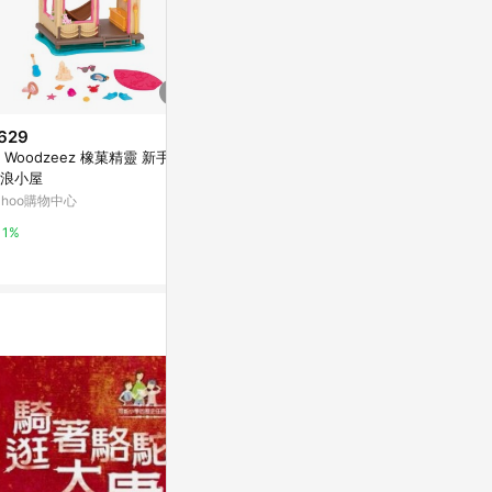
629
$790
歷史低價
il Woodzeez 橡菓精靈 新手村
粉紅兔我的冰
$1,035
(降$345)
浪小屋
版家家酒(附1
星巴克 爆米花推車收納組(哈利
權)(37053
ahoo購物中心
Yahoo購物中
波特聯名款) 72g
Yahoo購物中心
1%
0%
0%