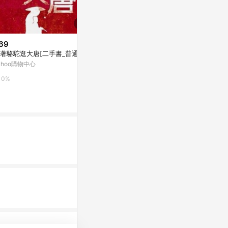
69
歷史低價
歷史低價
著駱駝逛大唐[二手書_普通]
$399
$343
(降$99)
(降$85)
ahoo購物中心
圣誕小火車玩具電動燈光軌道注
跨境3308
水冒煙仿真蒸汽模型兒童6678-1
車電動燈光兒
0%
5
東森購物 ETMall
東森購物 ETMa
0.5%
0.5%