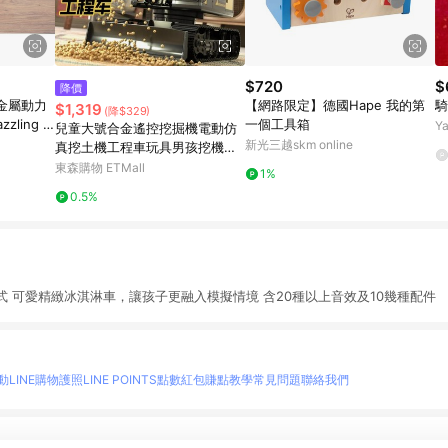
$720
$
降價
階金屬動力
【網路限定】德國Hape 我的第
騎
$1,319
(降$329)
zling S
一個工具箱
Y
兒童大號合金遙控挖掘機電動仿
新光三越skm online
真挖土機工程車玩具男孩挖機推
土機
東森購物 ETMall
1%
0.5%
 可愛精緻冰淇淋車，讓孩子更融入模擬情境 含20種以上音效及10幾種配件
動
LINE購物護照
LINE POINTS點數紅包
賺點教學
常見問題
聯絡我們