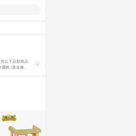
黃金擺飾 /黃金條
的購回饋活動享
除外) 3. 訂
轉賣不具回饋資
認定為準