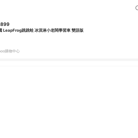
,899
國 LeapFrog跳跳蛙 冰淇淋小老闆學習車 雙語版
hoo購物中心