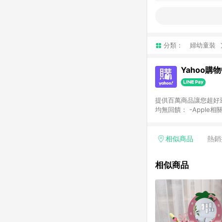
分類：
婦幼童裝
Yahoo購
提供百萬商品讓您超好逛，15
均無回饋： -Apple相
塊) [2023/2/10起適用] -電玩/遊戲/相機/單眼/鏡頭/拍立得 [2024/6/1起適用] -內接硬碟、外接硬碟、主機板/顯示卡
[2026/5/18起適用
Yahoo超贈點回饋者
相似商品
熱銷
單回饋金額將扣除運費/
格： 如有相關事證認
相似商品