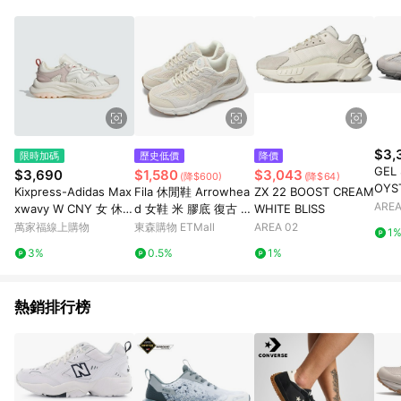
品賣場中有標示「商店」及顯示商店名稱者(指定活動店家除外)
3. 訂單回饋金額將扣除運費/購物金/超贈點/福利金/紅利折抵/折
價券等虛擬貨幣折抵 4. 大宗採購或批發轉賣不具回饋資格： 如
有相關事證認定您為大宗採購、批發轉賣而非最終消費使用者，
相關認定以Yahoo購物中心之認定為準
$3,
限時加碼
歷史低價
降價
GEL
$3,690
$1,580
$3,043
(降$600)
(降$64)
OYS
Kixpress-Adidas Max
Fila 休閒鞋 Arrowhea
ZX 22 BOOST CREAM
AREA
xwavy W CNY 女 休閒
d 女鞋 米 膠底 復古 斐
WHITE BLISS
鞋 運動 復古 皮革 拼接
樂 5J308Z757
萬家福線上購物
東森購物 ETMall
AREA 02
1
日常 穿搭 白 粉 [IH22
3%
0.5%
1%
92]
熱銷排行榜