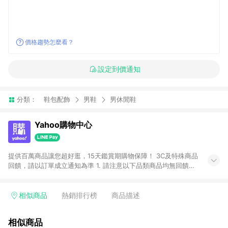
價格趨勢怎麼看？
設定到價通知
分類：
鞋包配飾
男鞋
男休閒鞋
Yahoo購物中心
提供百萬商品讓您超好逛，15天鑑賞期購物保障！ 3C及特殊商品
回饋，請以訂單成立通知為準 1. 請注意以下品類商品均無回饋：
-Apple相關商品/手機/票券/儲值金/虛擬點數 -黃金 (金幣 / 金條
/ 金元寶 /立體黃金 / 黃金擺飾 /黃金條塊) [2023/2/10起適用] -
電玩/遊戲/相機/單眼/鏡頭/拍立得 [2024/6/1起適用] -內接硬
相似商品
熱銷排行榜
商品描述
碟、外接硬碟、主機板/顯示卡[2026/5/18起適用] 2. 以下訂單將
不符合導購資格，亦不得使用點數紅包： - 點擊Yahoo奇摩APP
相似商品
的購回饋活動享Yahoo超贈點回饋者 - 購物中心商店之商品：商