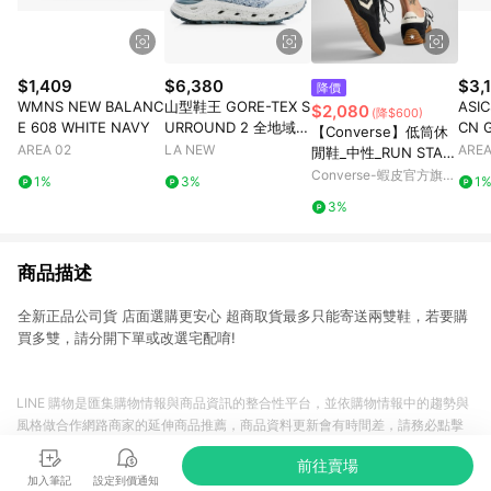
$1,409
$6,380
$3,
降價
WMNS NEW BALANC
山型鞋王 GORE-TEX S
ASI
$2,080
(降$600)
E 608 WHITE NAVY
URROUND 2 全地域機
CN 
【Converse】低筒休
能郊山鞋(男23061454
AREA 02
LA NEW
AREA
閒鞋_中性_RUN STAR
0)
TRAINER_A08263C
Converse-蝦皮官方旗艦
1%
3%
1
黑色德訓鞋 韓星同款
店
3%
官方旗艦店
商品描述
全新正品公司貨 店面選購更安心 超商取貨最多只能寄送兩雙鞋，若要購
買多雙，請分開下單或改選宅配唷!
LINE 購物是匯集購物情報與商品資訊的整合性平台，並依購物情報中的趨勢與
風格做合作網路商家的延伸商品推薦，商品資料更新會有時間差，請務必點擊
商品至各合作網路商家，確認現售價與購物條件，一切資訊以合作廠商網頁為
前往賣場
準。
加入筆記
設定到價通知