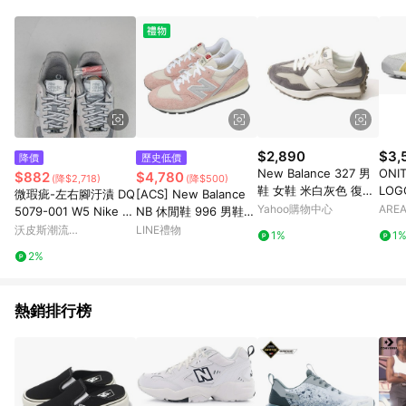
品賣場中有標示「商店」及顯示商店名稱者(指定活動店家除外)
3. 訂單回饋金額將扣除運費/購物金/超贈點/福利金/紅利折抵/折
價券等虛擬貨幣折抵 4. 大宗採購或批發轉賣不具回饋資格： 如
有相關事證認定您為大宗採購、批發轉賣而非最終消費使用者，
相關認定以Yahoo購物中心之認定為準
$2,890
$3,
降價
歷史低價
New Balance 327 男
ONIT
$882
$4,780
(降$2,718)
(降$500)
鞋 女鞋 米白灰色 復古
LOG
微瑕疵-左右腳汙漬 DQ
[ACS] New Balance
穿搭 麂皮 休閒 運動 慢
E Y
Yahoo購物中心
AREA
5079-001 W5 Nike Ai
NB 休閒鞋 996 男鞋
跑鞋 U327LND
r Force 1 '07 LX 銀灰
粉紅 米 麂皮 復古 緩震
沃皮斯潮流
LINE禮物
1%
1
緞面 休閒鞋 女鞋
美製 紐巴倫 U996TA-
WORLDPEACE
2%
D
熱銷排行榜