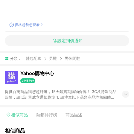
價格趨勢怎麼看？
設定到價通知
分類：
鞋包配飾
男鞋
男休閒鞋
Yahoo購物中心
提供百萬商品讓您超好逛，15天鑑賞期購物保障！ 3C及特殊商品
回饋，請以訂單成立通知為準 1. 請注意以下品類商品均無回饋：
-Apple相關商品/手機/票券/儲值金/虛擬點數 -黃金 (金幣 / 金條
/ 金元寶 /立體黃金 / 黃金擺飾 /黃金條塊) [2023/2/10起適用] -
電玩/遊戲/相機/單眼/鏡頭/拍立得 [2024/6/1起適用] -內接硬
相似商品
熱銷排行榜
商品描述
碟、外接硬碟、主機板/顯示卡[2026/5/18起適用] 2. 以下訂單將
不符合導購資格，亦不得使用點數紅包： - 點擊Yahoo奇摩APP
相似商品
的購回饋活動享Yahoo超贈點回饋者 - 購物中心商店之商品：商