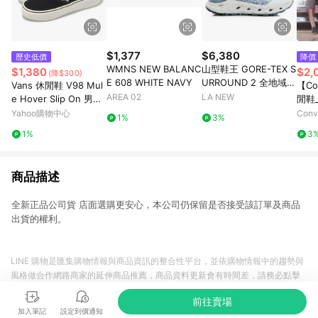
$1,377
$6,380
歷史低價
降價
WMNS NEW BALANC
山型鞋王 GORE-TEX S
$1,380
$2,
(降$300)
E 608 WHITE NAVY
URROUND 2 全地域機
Vans 休閒鞋 V98 Mul
【Co
能郊山鞋(男23061454
AREA 02
LA NEW
e Hover Slip On 男鞋
閒鞋_
0)
女鞋 黑 白 懶人鞋 674
TRA
Yahoo購物中心
Con
1%
3%
1440001
黑色
店
1%
3
官方
商品描述
全新正品公司貨 店面選購更安心，本公司仍保留是否接受該訂單及商品
出貨的權利。
LINE 購物是匯集購物情報與商品資訊的整合性平台，並依購物情報中的趨勢與
風格做合作網路商家的延伸商品推薦，商品資料更新會有時間差，請務必點擊
商品至各合作網路商家，確認現售價與購物條件，一切資訊以合作廠商網頁為
前往賣場
準。
加入筆記
設定到價通知