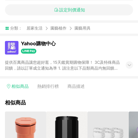
設定到價通知
分類：
居家生活
園藝植作
園藝用具
Yahoo購物中心
提供百萬商品讓您超好逛，15天鑑賞期購物保障！ 3C及特殊商品
回饋，請以訂單成立通知為準 1. 請注意以下品類商品均無回饋：
-Apple相關商品/手機/票券/儲值金/虛擬點數 -黃金 (金幣 / 金條
/ 金元寶 /立體黃金 / 黃金擺飾 /黃金條塊) [2023/2/10起適用] -
電玩/遊戲/相機/單眼/鏡頭/拍立得 [2024/6/1起適用] -內接硬
相似商品
熱銷排行榜
商品描述
碟、外接硬碟、主機板/顯示卡[2026/5/18起適用] 2. 以下訂單將
不符合導購資格，亦不得使用點數紅包： - 點擊Yahoo奇摩APP
相似商品
的購回饋活動享Yahoo超贈點回饋者 - 購物中心商店之商品：商
品賣場中有標示「商店」及顯示商店名稱者(指定活動店家除外)
3. 訂單回饋金額將扣除運費/購物金/超贈點/福利金/紅利折抵/折
價券等虛擬貨幣折抵 4. 大宗採購或批發轉賣不具回饋資格： 如
有相關事證認定您為大宗採購、批發轉賣而非最終消費使用者，
相關認定以Yahoo購物中心之認定為準