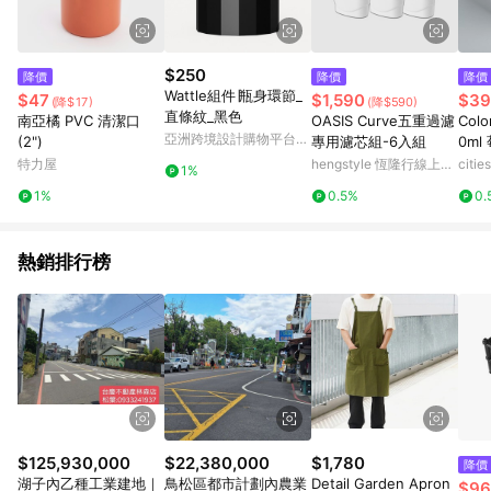
$250
降價
降價
降價
Wattle組件∣瓶身環節_
$47
$1,590
$39
(降$17)
(降$590)
直條紋_黑色
南亞橘 PVC 清潔口
OASIS Curve五重過濾
Col
亞洲跨境設計購物平台
(2")
專用濾芯組-6入組
0ml
Pinkoi
特力屋
hengstyle 恆隆行線上購
citi
1%
物
1%
0.5%
0.
熱銷排行榜
$125,930,000
$22,380,000
$1,780
降價
湖子內乙種工業建地｜
鳥松區都市計劃內農業
Detail Garden Apron
$96