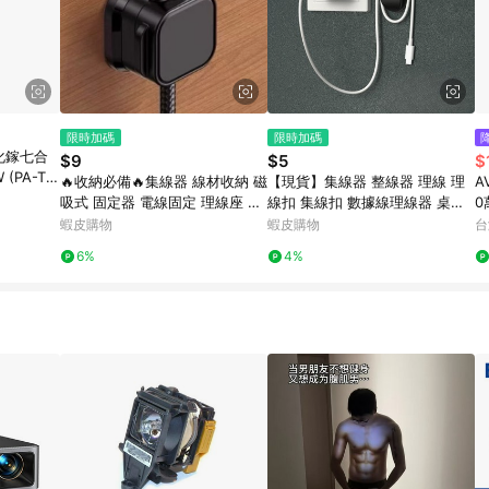
限時加碼
限時加碼
氮化鎵七合
$9
$5
$
(PA-TA
🔥收納必備🔥集線器 線材收納 磁
【現貨】集線器 整線器 理線 理
A
吸式 固定器 電線固定 理線座 整
線扣 集線扣 數據線理線器 桌面
0
線器 收納 整線器充 電線收納 手
整理 整理線 線扣 束線扣 數據線
蝦皮購物
蝦皮購物
台
機線收納 居家固定線
固定器
6%
4%