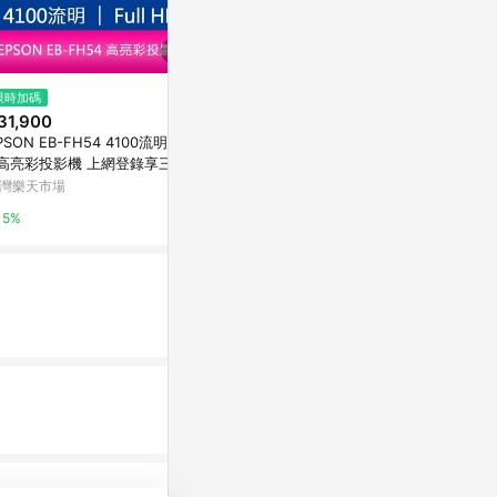
限時加碼
限時加碼
限時加碼
31,900
$17,900
$2,730
SON EB-FH54 4100流明3LC
EPSON 愛普生 CO-FH01 住商
ELPLP27 E
高亮彩投影機 上網登錄享三年
兩用 高亮彩 投影機 原廠三年保
AM.PHILI
固【APP賺6%點數 領券最高
固
年
灣樂天市場
台灣樂天市場
台灣樂天市場
500】
5%
5%
5%