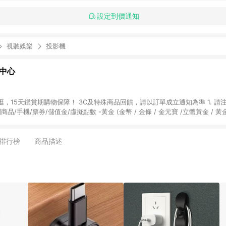
設定到價通知
視聽娛樂
投影機
物中心
天鑑賞期購物保障！ 3C及特殊商品回饋，請以訂單成立通知為準 1. 請注意以下品類商品
關商品/手機/票券/儲值金/虛擬點數 -黃金 (金幣 / 金條 / 金元寶 /立體黃金 / 
] 2. 以下訂單將不符合導購資格，亦不得使用點數紅包： - 點擊Yahoo奇摩APP
 - 購物中心商店之商品：商品賣場中有標示「商店」及顯示商店名稱者(指定活動店家
排行榜
商品描述
購物金/超贈點/福利金/紅利折抵/折價券等虛擬貨幣折抵 4. 大宗採購或批發
定您為大宗採購、批發轉賣而非最終消費使用者，相關認定以Yahoo購物中心之