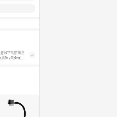
黃金擺飾 /黃金條
的購回饋活動享
除外) 3. 訂
轉賣不具回饋資
認定為準