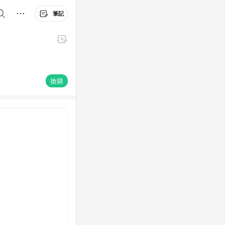
筆記
搶購