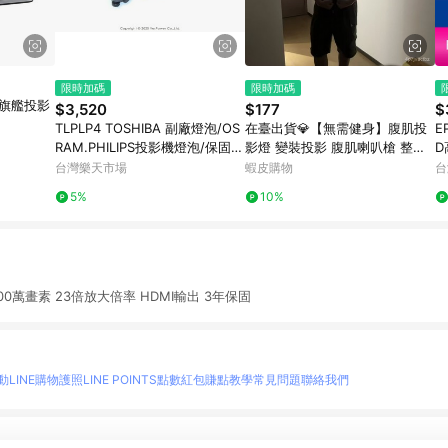
限時加碼
限時加碼
4K旗艦投影
$3,520
$177
$
TLPLP4 TOSHIBA 副廠燈泡/OS
在臺出貨💎【無需健身】腹肌投
EP
RAM.PHILIPS投影機燈泡/保固半
影燈 變裝投影 腹肌喇叭槍 整蠱
D
年
腹肌 語音玩具 可錄音 手持投影
保
台灣樂天市場
蝦皮購物
台
包包掛件 情侶玩具 5I
折
5%
10%
ps 1300萬畫素 23倍放大倍率 HDMI輸出 3年保固
動
LINE購物護照
LINE POINTS點數紅包
賺點教學
常見問題
聯絡我們