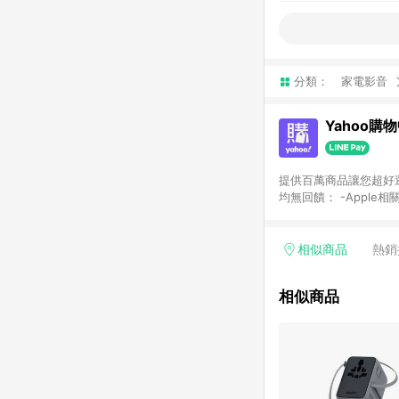
分類：
家電影音
Yahoo購
提供百萬商品讓您超好逛，15
均無回饋： -Apple相
塊) [2023/2/10起適用] -電玩/遊戲/相機/單眼/鏡頭/拍立得 [2024/6/1起適用] -內接硬碟、外接硬碟、主機板/顯示卡
[2026/5/18起適用
Yahoo超贈點回饋者
相似商品
熱銷
單回饋金額將扣除運費/
格： 如有相關事證認
相似商品