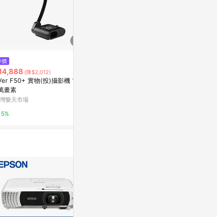
$280
降價
降價
Mcdodo麥多
14,888
$1,120
(降$2,012)
(降$5,600)
ning to U
Ver F50+ 實物(投)攝影機 130
3W 3000K壁燈 JIKE-052-1
轉接頭 OT55
有.設計uDesig
萬畫素
蜂巢燈飾質感居家燈飾
灣樂天市場
2%
3%
5%