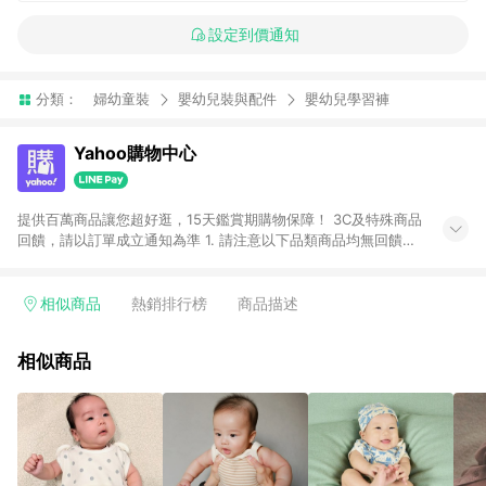
設定到價通知
分類：
婦幼童裝
嬰幼兒裝與配件
嬰幼兒學習褲
Yahoo購物中心
提供百萬商品讓您超好逛，15天鑑賞期購物保障！ 3C及特殊商品
回饋，請以訂單成立通知為準 1. 請注意以下品類商品均無回饋：
-Apple相關商品/手機/票券/儲值金/虛擬點數 -黃金 (金幣 / 金條
/ 金元寶 /立體黃金 / 黃金擺飾 /黃金條塊) [2023/2/10起適用] -
電玩/遊戲/相機/單眼/鏡頭/拍立得 [2024/6/1起適用] -內接硬
相似商品
熱銷排行榜
商品描述
碟、外接硬碟、主機板/顯示卡[2026/5/18起適用] 2. 以下訂單將
不符合導購資格，亦不得使用點數紅包： - 點擊Yahoo奇摩APP
相似商品
的購回饋活動享Yahoo超贈點回饋者 - 購物中心商店之商品：商
品賣場中有標示「商店」及顯示商店名稱者(指定活動店家除外)
3. 訂單回饋金額將扣除運費/購物金/超贈點/福利金/紅利折抵/折
價券等虛擬貨幣折抵 4. 大宗採購或批發轉賣不具回饋資格： 如
有相關事證認定您為大宗採購、批發轉賣而非最終消費使用者，
相關認定以Yahoo購物中心之認定為準