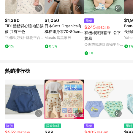
$1,380
$1,050
$1,
降價
TiDi 點點背心睡袍防踢
日本Cott Organics有
Bra
$245
(降$245)
被 共有三色
機棉連身衣70-80cm
長袖針
有機棉寶寶帽子-公平
(2色) - 棕色
HU
亞洲跨境設計購物平台
Marais 瑪黑家居
Yah
貿易
Pinkoi
亞洲跨境設計購物平台
1%
0.5%
1
Pinkoi
1%
熱銷排行榜
降價
限時加碼
降價
限時
$552
$99
$405
$66
(降$236)
(降$45)