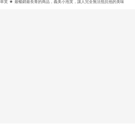
好幸芙 ★ 最暢銷最長青的商品，義美小泡芙，讓人完全無法抵抗他的美味