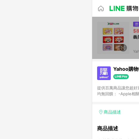
歷
$
義
Ya
Yahoo購
提供百萬商品讓您超好逛，15
均無回饋： -Apple相
塊) [2023/2/10起適用] -電玩/遊戲/相機/單眼/鏡頭/拍立得 [2024/6/1起適用] -內接硬碟、外接硬碟、主機板/顯示卡
[2026/5/18起適用
Yahoo超贈點回饋者
商品描述
單回饋金額將扣除運費/
格： 如有相關事證認
商品描述