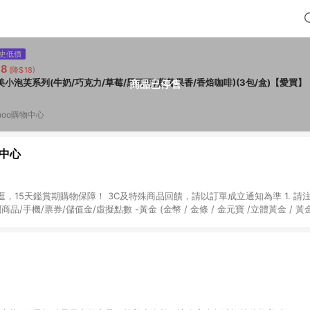
史低價
88
(降$18)
美小泡芙系列(牛奶/巧克力/草莓/黑可可/藍莓果香/香焙咖啡)(3包/盒)【愛買】
商品已停售
hoo購物中心
物中心
天鑑賞期購物保障！ 3C及特殊商品回饋，請以訂單成立通知為準 1. 請注意以下品類商品
關商品/手機/票券/儲值金/虛擬點數 -黃金 (金幣 / 金條 / 金元寶 /立體黃金 / 
] 2. 以下訂單將不符合導購資格，亦不得使用點數紅包： - 點擊Yahoo奇摩APP
 - 購物中心商店之商品：商品賣場中有標示「商店」及顯示商店名稱者(指定活動店家
購物金/超贈點/福利金/紅利折抵/折價券等虛擬貨幣折抵 4. 大宗採購或批發
定您為大宗採購、批發轉賣而非最終消費使用者，相關認定以Yahoo購物中心之