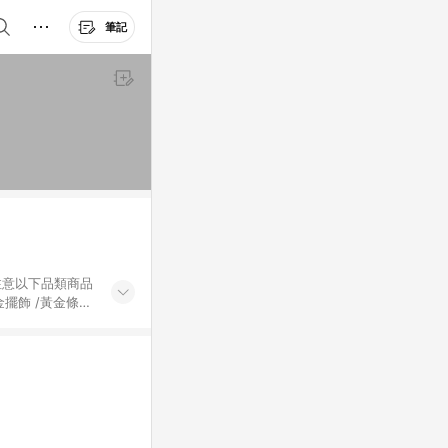
筆記
黃金擺飾 /黃金條
的購回饋活動享
除外) 3. 訂
轉賣不具回饋資
認定為準