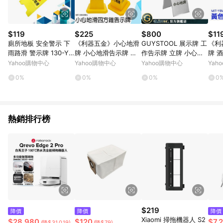
$119
$225
$800
$11
廁所地板 安全警示 下
《利器五金》小心地滑
GUYSTOOL 展示牌 工
《利
雨路滑 警示牌 130-YB
牌 小心地滑告示牌 交
作告示牌 立牌 小心路
牌 
WARNING 廁所立牌 指
通器材 四方錐 飯店酒
滑 不鏽鋼 清潔員 MIT-
誌牌
Yahoo購物中心
Yahoo購物中心
Yahoo購物中心
Yah
示牌 小心地滑 安全提
店 小心地滑立牌 MIT-
SCWF 小心路滑告示牌
字牌 
0%
0%
0%
0
示牌
SWARING
NG
熱銷排行榜
$219
降價
降價
降價
Xiaomi 掃拖機器人 S2
$28,980
$120
$7,
(降$31,019)
(降$79)