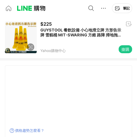
筆記
$225
GUYSTOOL 餐飲設備 小心地滑立牌 方形告示
牌 雪糕桶 MIT-SWARING 方錐 路障 掃地拖
地清潔
搶購
Yahoo購物中心
價格趨勢怎麼看？