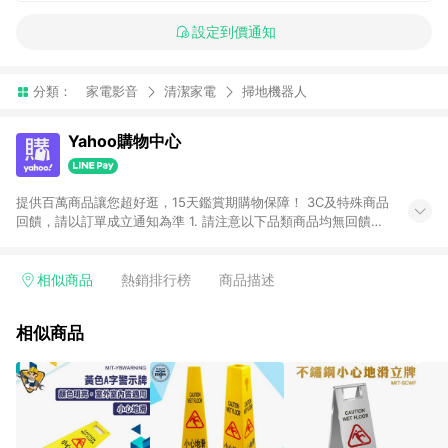
設定到價通知
分類：
家電影音
清潔家電
掃地機器人
Yahoo購物中心
提供百萬商品讓您超好逛，15天鑑賞期購物保障！ 3C及特殊商品
回饋，請以訂單成立通知為準 1. 請注意以下品類商品均無回饋：
-Apple相關商品/手機/票券/儲值金/虛擬點數 -黃金 (金幣 / 金條
/ 金元寶 /立體黃金 / 黃金擺飾 /黃金條塊) [2023/2/10起適用] -
電玩/遊戲/相機/單眼/鏡頭/拍立得 [2024/6/1起適用] -內接硬
相似商品
熱銷排行榜
商品描述
碟、外接硬碟、主機板/顯示卡[2026/5/18起適用] 2. 以下訂單將
不符合導購資格，亦不得使用點數紅包： - 點擊Yahoo奇摩APP
相似商品
的購回饋活動享Yahoo超贈點回饋者 - 購物中心商店之商品：商
品賣場中有標示「商店」及顯示商店名稱者(指定活動店家除外)
3. 訂單回饋金額將扣除運費/購物金/超贈點/福利金/紅利折抵/折
價券等虛擬貨幣折抵 4. 大宗採購或批發轉賣不具回饋資格： 如
有相關事證認定您為大宗採購、批發轉賣而非最終消費使用者，
相關認定以Yahoo購物中心之認定為準