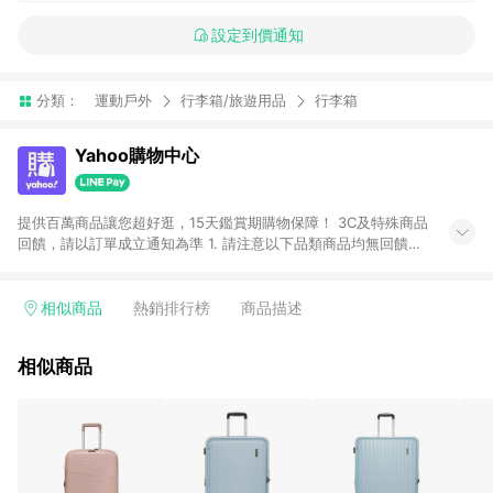
設定到價通知
分類：
運動戶外
行李箱/旅遊用品
行李箱
Yahoo購物中心
提供百萬商品讓您超好逛，15天鑑賞期購物保障！ 3C及特殊商品
回饋，請以訂單成立通知為準 1. 請注意以下品類商品均無回饋：
-Apple相關商品/手機/票券/儲值金/虛擬點數 -黃金 (金幣 / 金條
/ 金元寶 /立體黃金 / 黃金擺飾 /黃金條塊) [2023/2/10起適用] -
電玩/遊戲/相機/單眼/鏡頭/拍立得 [2024/6/1起適用] -內接硬
相似商品
熱銷排行榜
商品描述
碟、外接硬碟、主機板/顯示卡[2026/5/18起適用] 2. 以下訂單將
不符合導購資格，亦不得使用點數紅包： - 點擊Yahoo奇摩APP
相似商品
的購回饋活動享Yahoo超贈點回饋者 - 購物中心商店之商品：商
品賣場中有標示「商店」及顯示商店名稱者(指定活動店家除外)
3. 訂單回饋金額將扣除運費/購物金/超贈點/福利金/紅利折抵/折
價券等虛擬貨幣折抵 4. 大宗採購或批發轉賣不具回饋資格： 如
有相關事證認定您為大宗採購、批發轉賣而非最終消費使用者，
相關認定以Yahoo購物中心之認定為準