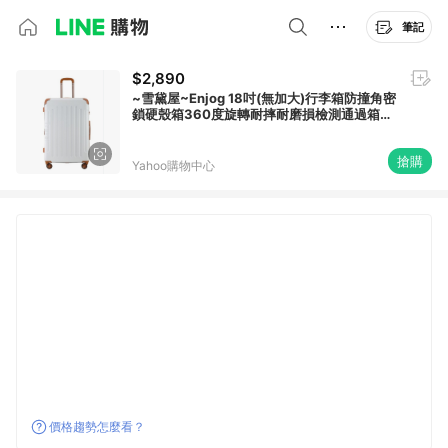
筆記
$2,890
~雪黛屋~Enjog 18吋(無加大)行李箱防撞角密
鎖硬殼箱360度旋轉耐摔耐磨損檢測通過箱體
#9305
搶購
Yahoo購物中心
價格趨勢怎麼看？