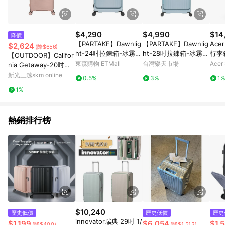
$4,290
$4,990
$14
降價
【PARTAKE】Dawnlig
【PARTAKE】Dawnlig
Ac
$2,624
(降$656)
ht-24吋拉鍊箱-冰霧藍
ht-28吋拉鍊箱-冰霧藍
行李
【OUTDOOR】Califor
/個 PT2056B24IB
/個 PT2056B28IB【A
贈原
東森購物 ETMall
台灣樂天市場
Acer 
nia Getaway-20吋拉
PP滿額下單10%點數
鍊箱-馬里布玫瑰 ODP
新光三越skm online
0.5%
3%
1
(單一帳號最高1500
T01B20PK
1%
點)】8/31止
熱銷排行榜
$10,240
歷史低價
歷史低價
歷史
innovator瑞典 29吋 1/
$1,199
$6,054
$1,
(降$400)
(降$1,513)