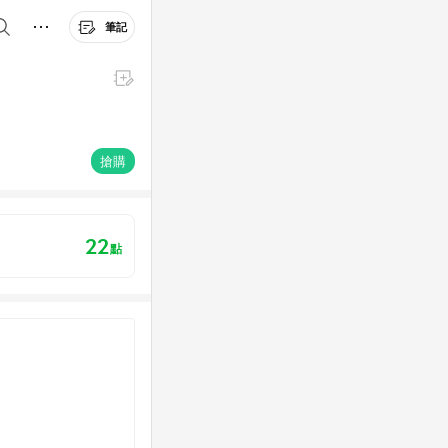
筆記
搶購
22
點