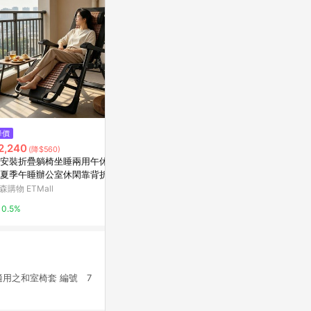
$399
$2,235
降價
45公分止滑摺合椅 粉紅色
格林威天然竹
2,240
(降$560)
823
特力屋
安裝折疊躺椅坐睡兩用午休涼
史泰博台灣
夏季午睡辦公室休閑靠背折疊
1%
子
森購物 ETMall
2%
0.5%
適用之和室椅套 編號 7