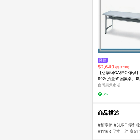
降價
$2,640
(降$260)
【必購網OA辦公傢俱】C
60G 折疊式會議桌、
台灣樂天市場
3%
商品描述
#和室椅 #SURF 便
811163 尺寸 約 寬