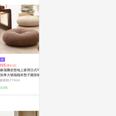
站公告為準。
$63,900
降價
降價
LIGNE ROSET TOGO 單人座沙
155
$176
(降$38)
(降$44)
發 RH-462
麻蒲團坐墊地上家用日式可拆
新款久坐美臀
citiesocial 找 好東西
加厚大號榻榻米墊子圓形懶人
大優惠坐墊可
森購物 ETMall
東森購物 ETMa
0.5%
0.5%
0.5%