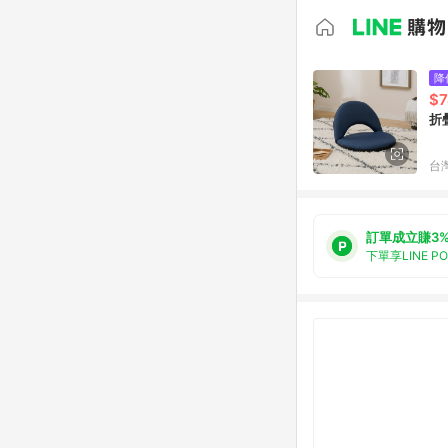
降
$7
折
台
訂單成立賺3
下單享LINE P