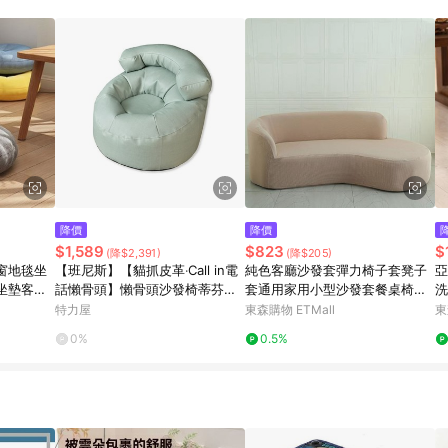
規定，逾期訂單將不符合回饋資格。 (7) 若上述或其他原因，致使消費者無接收到
爭議，台灣樂天市場保有更改條款與法律追訴之權利，活動詳情以樂天市場網
降價
降價
$1,589
$823
$
(降$2,391)
(降$205)
窗地毯坐
【班尼斯】【貓抓皮革‧Call in電
純色客廳沙發套彈力椅子套凳子
亞
坐墊客廳
話懶骨頭】懶骨頭沙發椅蒂芬妮
套通用家用小型沙發套餐桌椅套
洗
綠
座套
特力屋
東森購物 ETMall
東
0%
0.5%