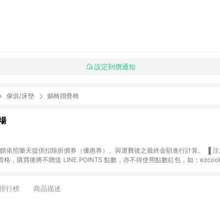
設定到價通知
傢俱/床墊
躺椅摺疊椅
場
，購買後將不贈送 LINE POINTS 點數，亦不得使用點數紅包，如：ezcoo
rt mobile、神腦生活、JS巨盛、樂天KOBO電子書，請詳閱 LINE POINT
購物前往台灣樂天市場，並在同一瀏覽器於24小時內結帳，才
出貨及結帳，則不符
排行榜
商品描述
E POINTS 回饋。 (5) LINE 購物為購物資訊整合性平台，商品資料更新
規格、顏色、價位、贈品與台灣樂天市場銷售網頁不符，以銷售網頁標示為準。 (6) 