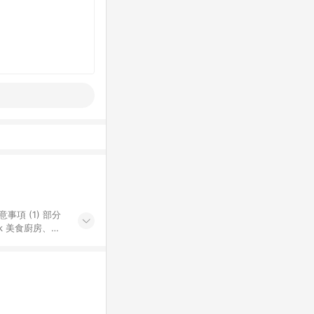
k 美食廚房、樂
S 加碼店家清單
導購訂