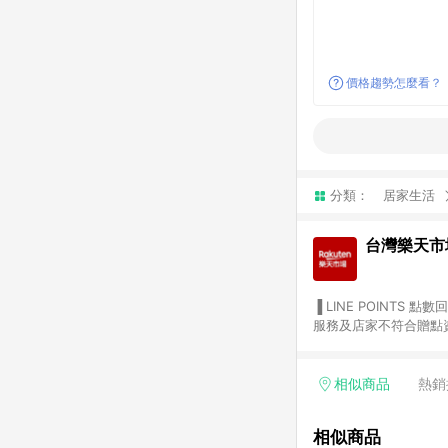
價格趨勢怎麼看？
分類：
居家生活
台灣樂天市
▐ LINE POINTS 點數回饋依照樂天提供扣除折價券（優惠券）、與運費後之最終金額進行計算。 ▐ 注意事項 (1) 部分
服務及店家不符合贈點資格
天市場商家付款中心、Sma
（https://lin.ee/1MCw7pe/rcfk）。 (2) 需透過 LINE 
享有 LINE POINTS 回饋。 (3) 若購買之訂單（包含預購商品）未符合樂天市場 45 天內完成訂單
相似商品
熱銷
合贈點資格。 (4) 如使用APP、或中途瀏覽比價網、回饋網、Google等其他網頁、或由網頁版(電腦版/手機版網頁)切
換為App都將會造成追蹤中斷而無法進行 LIN
相似商品
會有時間差，如顯示之商品