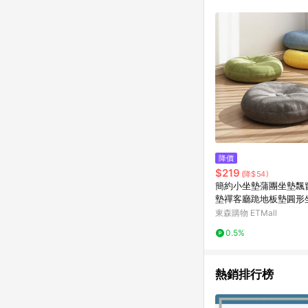
單已逾 365 天，根據台灣樂天回饋
點數回饋或點數回饋有
降價
$219
(降$54)
簡約小坐墊蒲團坐墊飄
墊禪客廳跪地板墊圓形
坐墩
東森購物 ETMall
0.5%
熱銷排行榜