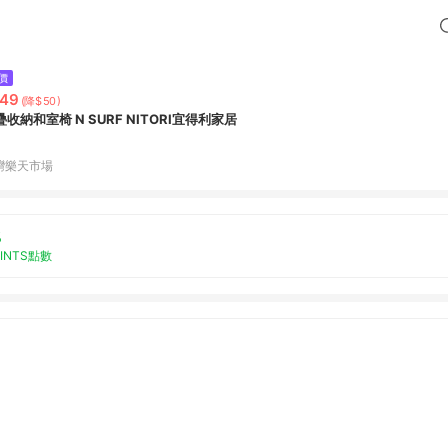
價
49
(降$50)
疊收納和室椅 N SURF NITORI宜得利家居
灣樂天市場
%
OINTS點數