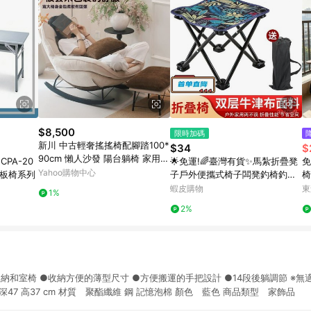
$8,500
限時加碼
新川 中古輕奢搖搖椅配腳踏100*
$34
$
90cm 懶人沙發 陽台躺椅 家用休
PA-20
🌟免運!🌈臺灣有貨✨馬紮折疊凳
免
閒椅
Yahoo購物中心
鐵板椅系列
子戶外便攜式椅子闆凳釣椅釣魚
椅
美術寫生多功能超輕 特惠 ABEA
椅
蝦皮購物
東
1%
2%
利收納和室椅 ●收納方便的薄型尺寸 ●方便搬運的手把設計 ●14段後躺調節 ※無
51 深47 高37 cm 材質 聚酯纖維 鋼 記憶泡棉 顏色 藍色 商品類型 家飾品