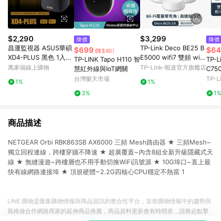
$2,290
$3,299
降價
降價
昌運監視器 ASUS華碩
TP-Link Deco BE25 B
$699
$64
(降$60)
XD4-PLUS 黑色 1入
E5000 wifi7 雙頻 wifi
TP-LINK Tapo H110 智
TP-L
(單入)一入 AX1800 M
分享器 2.5Gbps(極速
萬家福線上購物
TP-Link-蝦皮官方旗艦店
慧紅外線與IoT網關
C75
esh 雙頻網狀WiFi 6 無
Wi-Fi7)
無線
台灣樂天市場
TP-
1%
1%
線路由器
嬌小 
3%
1
商品描述
NETGEAR Orbi RBK863SB AX6000 三頻 Mesh路由器 ★ 三頻Mesh~
獨立回程連線，跨樓穿牆不降速 ★ 超廣覆蓋~內含8組全新升級隱藏式天
線 ★ 無縫漫遊~跨樓層也不用手動切換WiFi訊號源 ★ 10G埠口~直上最
快有線網路連接埠 ★ 頂規硬體~2.2G四核心CPU穩定不熱當 1
LINE 購物是匯集購物情報與商品資訊的整合性平台，並依購物情報中的趨勢與
風格做合作網路商家的延伸商品推薦，商品資料更新會有時間差，請務必點擊
商品至各合作網路商家，確認現售價與購物條件，一切資訊以合作廠商網頁為