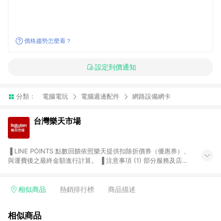
價格趨勢怎麼看？
設定到價通知
分類：
電腦電玩
電腦週邊配件
網路設備網卡
台灣樂天市場
▐ LINE POINTS 點數回饋依照樂天提供扣除折價券（優惠券）、
與運費後之最終金額進行計算。 ▐ 注意事項 (1) 部分服務及店家
不符合贈點資格，購買後將不贈送 LINE POINTS 點數，亦不得使
用點數紅包，如：ezcook 美食廚房、樂天市場商家付款中心、
Smart mobile、神腦生活、JS巨盛、樂天KOBO電子書，請詳閱
相似商品
熱銷排行榜
商品描述
LINE POINTS 加碼店家清單
（https://lin.ee/1MCw7pe/rcfk）。 (2) 需透過 LINE 購物前往
相似商品
台灣樂天市場，並在同一瀏覽器於24小時內結帳，才享有 LINE