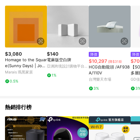
POINTS 回饋。 (3) 若購買之訂單（包含預購商品）未符合樂天
市場 45 天內完成訂單出貨及結帳，則不符合贈點資格。 (4) 如
使用APP、或中途瀏覽比價網、回饋網、Google等其他網頁、或
由網頁版(電腦版/手機版網頁)切換為App都將會造成追蹤中斷而
無法進行 LINE POINTS 回饋。 (5) LINE 購物為購物資訊整合性
平台，商品資料更新會有時間差，如顯示之商品規格、顏色、價
位、贈品與台灣樂天市場銷售網頁不符，以銷售網頁標示為準。
(6) 導購訂單已逾 365 天，根據台灣樂天回饋規定，逾期訂單將
不符合回饋資格。 (7) 若上述或其他原因，致使消費者無接收到
$3,080
$140
降價
降價
點數回饋或點數回饋有爭議，台灣樂天市場保有更改條款與法律
Homage to the Squar
電麻版空白牌
$10,297
$70
(降$318)
追訴之權利，活動詳情以樂天市場網站公告為準。
e(Sunny Days) | Jose
亞洲跨境設計購物平台
HCG自動龍頭 /AF938
【S
f Albers - 銀色鋁框-中
Pinkoi
Marais 瑪黑家居
A/110V
多層
1%
尺寸
綠/
台灣樂天市場
GD
0.5%
三色
3%
3
熱銷排行榜