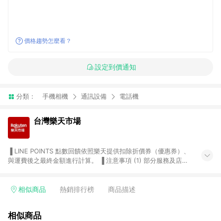
價格趨勢怎麼看？
設定到價通知
分類：
手機相機
通訊設備
電話機
台灣樂天市場
▐ LINE POINTS 點數回饋依照樂天提供扣除折價券（優惠券）、
與運費後之最終金額進行計算。 ▐ 注意事項 (1) 部分服務及店家
不符合贈點資格，購買後將不贈送 LINE POINTS 點數，亦不得使
用點數紅包，如：ezcook 美食廚房、樂天市場商家付款中心、
Smart mobile、神腦生活、JS巨盛、樂天KOBO電子書，請詳閱
相似商品
熱銷排行榜
商品描述
LINE POINTS 加碼店家清單
（https://lin.ee/1MCw7pe/rcfk）。 (2) 需透過 LINE 購物前往
相似商品
台灣樂天市場，並在同一瀏覽器於24小時內結帳，才享有 LINE