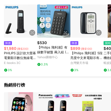
POINTS 回饋。 (3) 若購買之訂單（包含預購商品）未符合樂天
市場 45 天內完成訂單出貨及結帳，則不符合贈點資格。 (4) 如
使用APP、或中途瀏覽比價網、回饋網、Google等其他網頁、或
由網頁版(電腦版/手機版網頁)切換為App都將會造成追蹤中斷而
無法進行 LINE POINTS 回饋。 (5) LINE 購物為購物資訊整合性
平台，商品資料更新會有時間差，如顯示之商品規格、顏色、價
位、贈品與台灣樂天市場銷售網頁不符，以銷售網頁標示為準。
(6) 導購訂單已逾 365 天，根據台灣樂天回饋規定，逾期訂單將
不符合回饋資格。 (7) 若上述或其他原因，致使消費者無接收到
$530
降價
降價
限時
點數回饋或點數回饋有爭議，台灣樂天市場保有更改條款與法律
【Philips 飛利浦】有
$1,980
$899
$40
(降$200)
(降$100)
追訴之權利，活動詳情以樂天市場網站公告為準。
線數字鍵盤 兩入組 (SP
PHILIPS 設計款大螢幕
【Philips 飛利浦】5段
二手
K6106*2)
Yahoo購物中心
電量顯示數位無線電
亮度中文來電顯示有線
機收銀
話-M4701B
電話 黑色【三井3C】
生財
E-books 3C
台灣樂天市場
蝦皮
0.3%
3%
3%
3.
熱銷排行榜