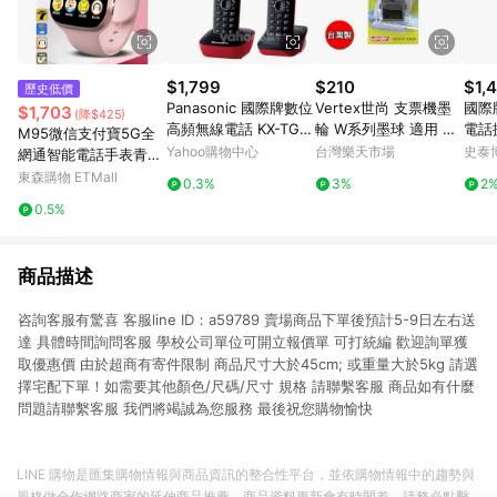
$1,799
$210
$1,
歷史低價
Panasonic 國際牌數位
Vertex世尚 支票機墨
國際牌
$1,703
(降$425)
高頻無線電話 KX-TG1
輪 W系列墨球 適用 W-
電話擴
M95微信支付寶5G全
612 (發財紅)
9000 W6000 W-3000
A28
Yahoo購物中心
台灣樂天市場
史泰
網通智能電話手表青少
W2000
年可插卡學生兒童男女
東森購物 ETMall
0.3%
3%
2
0.5%
商品描述
咨詢客服有驚喜 客服line ID：a59789 賣場商品下單後預計5-9日左右送
達 具體時間詢問客服 學校公司單位可開立報價單 可打統編 歡迎詢單獲
取優惠價 由於超商有寄件限制 商品尺寸大於45cm; 或重量大於5kg 請選
擇宅配下單！如需要其他顏色/尺碼/尺寸 規格 請聯繫客服 商品如有什麼
問題請聯繫客服 我們將竭誠為您服務 最後祝您購物愉快
LINE 購物是匯集購物情報與商品資訊的整合性平台，並依購物情報中的趨勢與
風格做合作網路商家的延伸商品推薦，商品資料更新會有時間差，請務必點擊