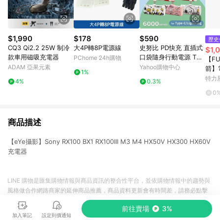
$1,990
$178
$590
歷史
CQ3 Qi2.2 25W 制冷
大4P轉8P電源線
史努比 PD快充 直插式
$1,
款車用磁吸充電器
口袋隨身行動電源 TYP
PChome 24h購物
【FU
E-C/Lightning 6000s
ADAM 亞果元素
Yahoo購物中心
箭】電
1%
eries
0平方
特力
4%
0.3%
0
商品描述
【eYe攝影】Sony RX100 BX1 RX100III M3 M4 HX50V HX300 HX60V
充電器
LINE 購物是匯集購物情報與商品資訊的整合性平台，並依購物情報中的趨勢與
風格做合作網路商家的延伸商品推薦，商品資料更新會有時間差，請務必點擊
商品至各合作網路商家，確認現售價與購物條件，一切資訊以合作廠商網頁為
前往賣場
3%
準。
加入筆記
設定到價通知