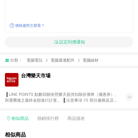
價格趨勢怎麼看？
設定到價通知
分類：
電腦電玩
電腦週邊配件
電腦線材
台灣樂天市場
▐ LINE POINTS 點數回饋依照樂天提供扣除折價券（優惠券）、
與運費後之最終金額進行計算。 ▐ 注意事項 (1) 部分服務及店家
不符合贈點資格，購買後將不贈送 LINE POINTS 點數，亦不得使
用點數紅包，如：ezcook 美食廚房、樂天市場商家付款中心、
Smart mobile、神腦生活、JS巨盛、樂天KOBO電子書，請詳閱
相似商品
熱銷排行榜
商品描述
LINE POINTS 加碼店家清單
（https://lin.ee/1MCw7pe/rcfk）。 (2) 需透過 LINE 購物前往
相似商品
台灣樂天市場，並在同一瀏覽器於24小時內結帳，才享有 LINE