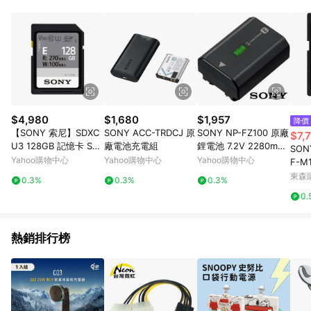
POINTS 回饋。 (3) 若購買之訂單（包含預購商品）未符合樂天
市場 45 天內完成訂單出貨及結帳，則不符合贈點資格。 (4) 如
使用APP、或中途瀏覽比價網、回饋網、Google等其他網頁、或
由網頁版(電腦版/手機版網頁)切換為App都將會造成追蹤中斷而
無法進行 LINE POINTS 回饋。 (5) LINE 購物為購物資訊整合性
平台，商品資料更新會有時間差，如顯示之商品規格、顏色、價
位、贈品與台灣樂天市場銷售網頁不符，以銷售網頁標示為準。
(6) 導購訂單已逾 365 天，根據台灣樂天回饋規定，逾期訂單將
不符合回饋資格。 (7) 若上述或其他原因，致使消費者無接收到
$4,980
$1,680
$1,957
降價
點數回饋或點數回饋有爭議，台灣樂天市場保有更改條款與法律
【SONY 索尼】SDXC
SONY ACC-TRDCJ 原
SONY NP-FZ100 原廠
$7,
追訴之權利，活動詳情以樂天市場網站公告為準。
U3 128GB 記憶卡 SF-
廠電池充電組
鋰電池 7.2V 2280mAh
SON
E128A
(公司貨) 原廠紙盒包
Yahoo購物中心
Yahoo購物中心
Yahoo購物中心
F-M
裝，非裸裝
8GB/
東森購
0.3%
0.3%
0.3%
50
0.
熱銷排行榜