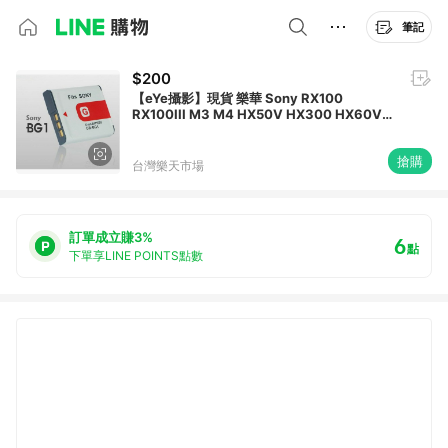
筆記
$200
【eYe攝影】現貨 樂華 Sony RX100
RX100III M3 M4 HX50V HX300 HX60V
M7 ZV1 II BX1 NP-BX1 副廠充電器
搶購
台灣樂天市場
訂單成立賺3%
6
點
下單享LINE POINTS點數